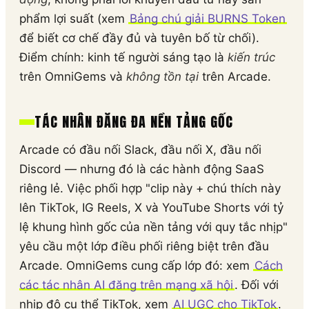
phẩm lợi suất (xem
Bảng chú giải BURNS Token
để biết cơ chế đầy đủ và tuyên bố từ chối).
Điểm chính: kinh tế người sáng tạo là
kiến trúc
trên OmniGems và
không tồn tại
trên Arcade.
TÁC NHÂN ĐĂNG ĐA NỀN TẢNG GỐC
Arcade có đầu nối Slack, đầu nối X, đầu nối
Discord — nhưng đó là các hành động SaaS
riêng lẻ. Việc phối hợp "clip này + chú thích này
lên TikTok, IG Reels, X và YouTube Shorts với tỷ
lệ khung hình gốc của nền tảng với quy tắc nhịp"
yêu cầu một lớp điều phối riêng biệt trên đầu
Arcade. OmniGems cung cấp lớp đó: xem
Cách
các tác nhân AI đăng trên mạng xã hội
. Đối với
nhịp độ cụ thể TikTok, xem
AI UGC cho TikTok
.