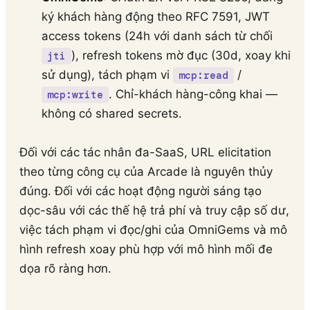
ký khách hàng động theo RFC 7591, JWT
access tokens (24h với danh sách từ chối
), refresh tokens mờ đục (30d, xoay khi
jti
sử dụng), tách phạm vi
/
mcp:read
. Chỉ-khách hàng-công khai —
mcp:write
không có shared secrets.
Đối với các tác nhân đa-SaaS, URL elicitation
theo từng công cụ của Arcade là nguyên thủy
đúng. Đối với các hoạt động người sáng tạo
dọc-sâu với các thế hệ trả phí và truy cập số dư,
việc tách phạm vi đọc/ghi của OmniGems và mô
hình refresh xoay phù hợp với mô hình mối đe
dọa rõ ràng hơn.