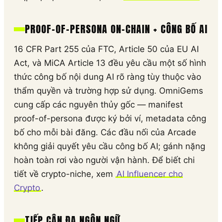
PROOF-OF-PERSONA ON-CHAIN + CÔNG BỐ AI
16 CFR Part 255 của FTC, Article 50 của EU AI
Act, và MiCA Article 13 đều yêu cầu một số hình
thức công bố nội dung AI rõ ràng tùy thuộc vào
thẩm quyền và trường hợp sử dụng. OmniGems
cung cấp các nguyên thủy gốc — manifest
proof-of-persona được ký bởi ví, metadata công
bố cho mỗi bài đăng. Các đầu nối của Arcade
không giải quyết yêu cầu công bố AI; gánh nặng
hoàn toàn rơi vào người vận hành. Để biết chi
tiết về crypto-niche, xem
AI Influencer cho
Crypto
.
TIẾP CẬN ĐA NGÔN NGỮ