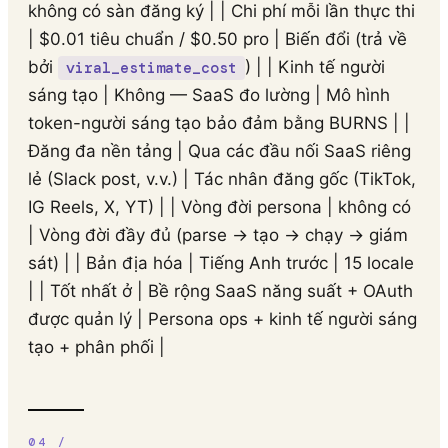
không có sàn đăng ký | | Chi phí mỗi lần thực thi
| $0.01 tiêu chuẩn / $0.50 pro | Biến đổi (trả về
bởi
) | | Kinh tế người
viral_estimate_cost
sáng tạo | Không — SaaS đo lường | Mô hình
token-người sáng tạo bảo đảm bằng BURNS | |
Đăng đa nền tảng | Qua các đầu nối SaaS riêng
lẻ (Slack post, v.v.) | Tác nhân đăng gốc (TikTok,
IG Reels, X, YT) | | Vòng đời persona | không có
| Vòng đời đầy đủ (parse → tạo → chạy → giám
sát) | | Bản địa hóa | Tiếng Anh trước | 15 locale
| | Tốt nhất ở | Bề rộng SaaS năng suất + OAuth
được quản lý | Persona ops + kinh tế người sáng
tạo + phân phối |