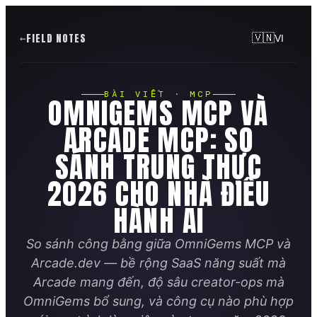
FIELD NOTES
🇻🇳
VI
BÀI VIẾT · MCP
OMNIGEMS MCP VÀ
ARCADE MCP: SO
SÁNH TRUNG THỰC
2026 CHO NHÀ ĐIỀU
HÀNH AI
So sánh công bằng giữa OmniGems MCP và
Arcade.dev — bề rộng SaaS năng suất mà
Arcade mang đến, độ sâu creator-ops mà
OmniGems bổ sung, và công cụ nào phù hợp