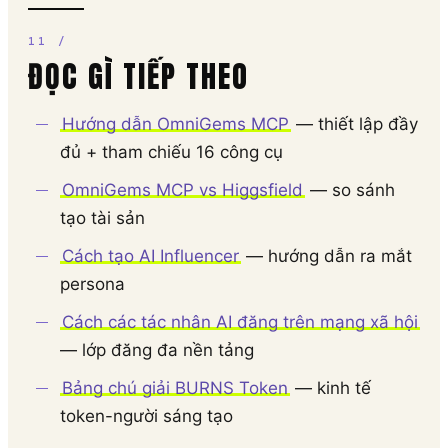
ĐỌC GÌ TIẾP THEO
Hướng dẫn OmniGems MCP
— thiết lập đầy
đủ + tham chiếu 16 công cụ
OmniGems MCP vs Higgsfield
— so sánh
tạo tài sản
Cách tạo AI Influencer
— hướng dẫn ra mắt
persona
Cách các tác nhân AI đăng trên mạng xã hội
— lớp đăng đa nền tảng
Bảng chú giải BURNS Token
— kinh tế
token-người sáng tạo