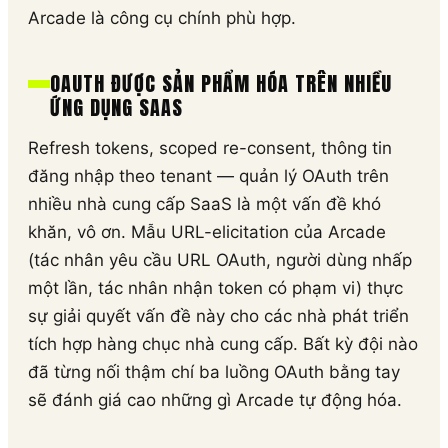
Arcade là công cụ chính phù hợp.
OAUTH ĐƯỢC SẢN PHẨM HÓA TRÊN NHIỀU
ỨNG DỤNG SAAS
Refresh tokens, scoped re-consent, thông tin
đăng nhập theo tenant — quản lý OAuth trên
nhiều nhà cung cấp SaaS là một vấn đề khó
khăn, vô ơn. Mẫu URL-elicitation của Arcade
(tác nhân yêu cầu URL OAuth, người dùng nhấp
một lần, tác nhân nhận token có phạm vi) thực
sự giải quyết vấn đề này cho các nhà phát triển
tích hợp hàng chục nhà cung cấp. Bất kỳ đội nào
đã từng nối thậm chí ba luồng OAuth bằng tay
sẽ đánh giá cao những gì Arcade tự động hóa.