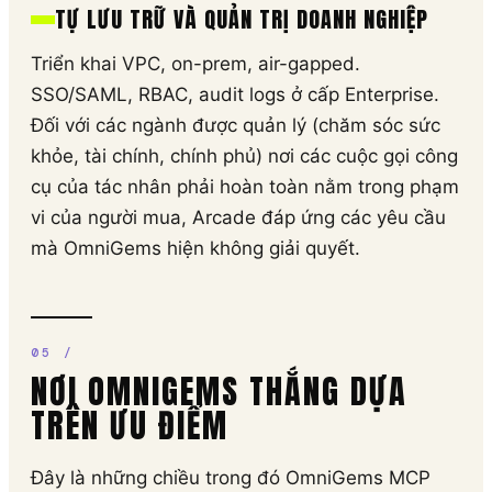
TỰ LƯU TRỮ VÀ QUẢN TRỊ DOANH NGHIỆP
Triển khai VPC, on-prem, air-gapped.
SSO/SAML, RBAC, audit logs ở cấp Enterprise.
Đối với các ngành được quản lý (chăm sóc sức
khỏe, tài chính, chính phủ) nơi các cuộc gọi công
cụ của tác nhân phải hoàn toàn nằm trong phạm
vi của người mua, Arcade đáp ứng các yêu cầu
mà OmniGems hiện không giải quyết.
NƠI OMNIGEMS THẮNG DỰA
TRÊN ƯU ĐIỂM
Đây là những chiều trong đó OmniGems MCP