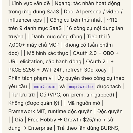
| Lĩnh vực vấn đề | Ngang: tác nhân hoạt động
trong ứng dụng SaaS | Dọc: AI persona / video /
influencer ops | | Công cụ bên thứ nhất | ~112
trên 9 danh mục SaaS | 16 công cụ nội dung lan
truyền | | Danh mục cộng đồng | Tiếp thị là
7,000+ máy chủ MCP | không có (sản phẩm
dọc) | | Mô hình xác thực | OAuth 2.0 + OBO +
URL elicitation, cấp hành động | OAuth 2.1 +
PKCE S256 + JWT 24h, refresh 30d xoay | |
Phân tách phạm vi | Ủy quyền theo công cụ theo
yêu cầu |
và
được tách |
mcp:read
mcp:write
| Tự lưu trữ | Có (VPC, on-prem, air-gapped) |
Không (được quản lý) | | Mã nguồn mở |
Framework MIT, runtime độc quyền | Độc quyền
| | Giá | Free Hobby → Growth $25/mo + sử
dụng → Enterprise | Trả theo lần dùng BURNS,