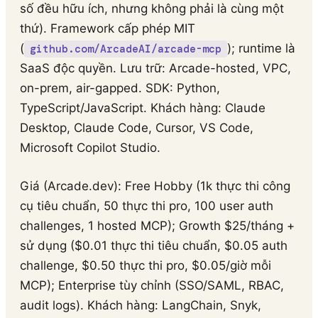
số đều hữu ích, nhưng không phải là cùng một
thứ). Framework cấp phép MIT
(
); runtime là
github.com/ArcadeAI/arcade-mcp
SaaS độc quyền. Lưu trữ: Arcade-hosted, VPC,
on-prem, air-gapped. SDK: Python,
TypeScript/JavaScript. Khách hàng: Claude
Desktop, Claude Code, Cursor, VS Code,
Microsoft Copilot Studio.
Giá (Arcade.dev): Free Hobby (1k thực thi công
cụ tiêu chuẩn, 50 thực thi pro, 100 user auth
challenges, 1 hosted MCP); Growth $25/tháng +
sử dụng ($0.01 thực thi tiêu chuẩn, $0.05 auth
challenge, $0.50 thực thi pro, $0.05/giờ mỗi
MCP); Enterprise tùy chỉnh (SSO/SAML, RBAC,
audit logs). Khách hàng: LangChain, Snyk,