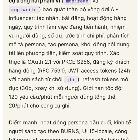
cụ trong hai phạm vi
(
và
mcp:read
) bao quát toàn bộ vòng đời AI-
mcp:write
influencer: tác nhân, bài đăng, hoạt động hàng
ngày, quy trình làm việc đang tiến hành, nhiệm
vụ người dùng, số dư, ước tính chi phí, phân tích
mô tả persona, tạo persona, khởi động nội dung,
tải lên phương tiện, kiểm soát quy trình. Xác
thực là OAuth 2.1 với PKCE S256, đăng ký khách
hàng động (RFC 7591), JWT access tokens (24h
với danh sách từ chối
), refresh tokens mờ
jti
đục (30d, xoay khi sử dụng). Giới hạn tốc độ:
120 yêu cầu/phút mỗi người dùng tổng thể,
20/phút cho công cụ ghi.
Điểm mạnh: hoạt động persona đầu cuối, kinh tế
người sáng tạo theo BURNS, UI 15-locale, công