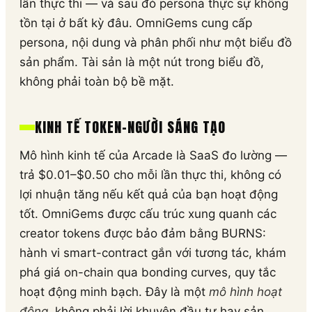
lần thực thi — và sau đó persona thực sự không
tồn tại ở bất kỳ đâu. OmniGems cung cấp
persona, nội dung và phân phối như một biểu đồ
sản phẩm. Tài sản là một nút trong biểu đồ,
không phải toàn bộ bề mặt.
KINH TẾ TOKEN-NGƯỜI SÁNG TẠO
Mô hình kinh tế của Arcade là SaaS đo lường —
trả $0.01–$0.50 cho mỗi lần thực thi, không có
lợi nhuận tăng nếu kết quả của bạn hoạt động
tốt. OmniGems được cấu trúc xung quanh các
creator tokens được bảo đảm bằng BURNS:
hành vi smart-contract gắn với tương tác, khám
phá giá on-chain qua bonding curves, quy tắc
hoạt động minh bạch. Đây là một
mô hình hoạt
động
, không phải lời khuyên đầu tư hay sản