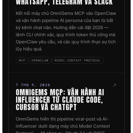
WHATSAPP, TELEGRAM VÀ SLACK
Kết nối máy chủ OmniGems MCP vào OpenClaw
và vận hành pipeline AI persona của bạn từ bất
kỳ kênh chat nào. Hướng dẫn cài đặt 2026 —
lệnh CLI chính xác, quy trình token thủ công mà
OpenClaw yêu cầu, và các quy trình thực sự tích
lũy hiệu quả.
MCP
OPENCLAW
MODEL CONTEXT PROTOCOL
↗
7 THG 5, 2026
OMNIGEMS MCP: VẬN HÀNH AI
INFLUENCER TỪ CLAUDE CODE,
CURSOR VÀ CHATGPT
OmniGems hiển thị pipeline viral-post và AI-
influencer dưới dạng máy chủ Model Context