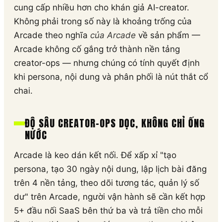
cung cấp nhiều hơn cho khán giả AI-creator.
Không phải trong số này là khoảng trống của
Arcade theo nghĩa
của Arcade
về sản phẩm —
Arcade không cố gắng trở thành nền tảng
creator-ops — nhưng chúng có tính quyết định
khi persona, nội dung và phân phối là nút thắt cổ
chai.
ĐỘ SÂU CREATOR-OPS DỌC, KHÔNG CHỈ ỐNG
NƯỚC
Arcade là keo dán kết nối. Để xấp xỉ "tạo
persona, tạo 30 ngày nội dung, lập lịch bài đăng
trên 4 nền tảng, theo dõi tương tác, quản lý số
dư" trên Arcade, người vận hành sẽ cần kết hợp
5+ đầu nối SaaS bên thứ ba và trả tiền cho mỗi