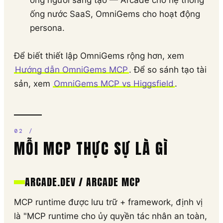
ống người sáng tạo — Arcade cho hệ thống
ống nước SaaS, OmniGems cho hoạt động
persona.
Để biết thiết lập OmniGems rộng hơn, xem
Hướng dẫn OmniGems MCP
. Để so sánh tạo tài
sản, xem
OmniGems MCP vs Higgsfield
.
MỖI MCP THỰC SỰ LÀ GÌ
ARCADE.DEV / ARCADE MCP
MCP runtime được lưu trữ + framework, định vị
là "MCP runtime cho ủy quyền tác nhân an toàn,