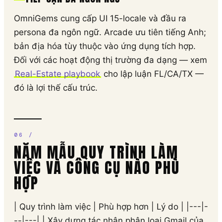
OmniGems cung cấp UI 15-locale và đầu ra
persona đa ngôn ngữ. Arcade ưu tiên tiếng Anh;
bản địa hóa tùy thuộc vào ứng dụng tích hợp.
Đối với các hoạt động thị trường đa dạng — xem
Real-Estate playbook
cho lập luận FL/CA/TX —
đó là lợi thế cấu trúc.
NĂM MẪU QUY TRÌNH LÀM
VIỆC VÀ CÔNG CỤ NÀO PHÙ
HỢP
| Quy trình làm việc | Phù hợp hơn | Lý do | |---|-
--|---| | Xây dựng tác nhân phân loại Gmail của