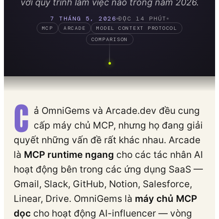
với quy trình làm việc nào trong năm 2026.
7 THÁNG 5, 2026
ĐỌC 14 PHÚT
MCP
ARCADE
MODEL CONTEXT PROTOCOL
COMPARISON
C
ả OmniGems và Arcade.dev đều cung
cấp máy chủ MCP, nhưng họ đang giải
quyết những vấn đề rất khác nhau. Arcade
là
MCP runtime ngang
cho các tác nhân AI
hoạt động bên trong các ứng dụng SaaS —
Gmail, Slack, GitHub, Notion, Salesforce,
Linear, Drive. OmniGems là
máy chủ MCP
dọc
cho hoạt động AI-influencer — vòng