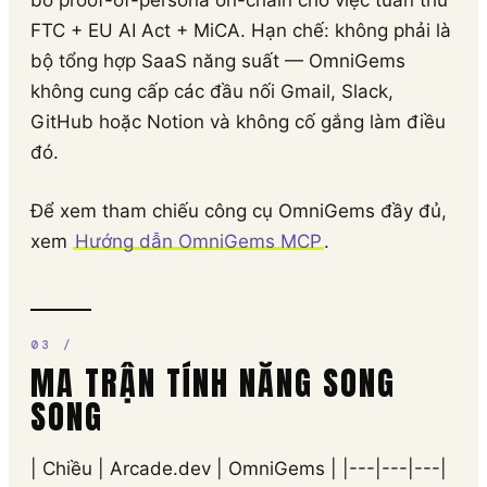
bố proof-of-persona on-chain cho việc tuân thủ
FTC + EU AI Act + MiCA. Hạn chế: không phải là
bộ tổng hợp SaaS năng suất — OmniGems
không cung cấp các đầu nối Gmail, Slack,
GitHub hoặc Notion và không cố gắng làm điều
đó.
Để xem tham chiếu công cụ OmniGems đầy đủ,
xem
Hướng dẫn OmniGems MCP
.
MA TRẬN TÍNH NĂNG SONG
SONG
| Chiều | Arcade.dev | OmniGems | |---|---|---|