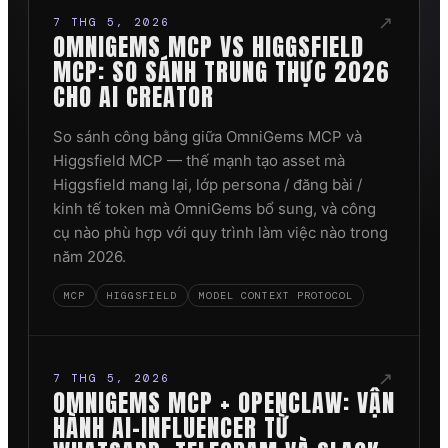
↗
7 THG 5, 2026
OMNIGEMS MCP VS HIGGSFIELD
MCP: SO SÁNH TRUNG THỰC 2026
CHO AI CREATOR
So sánh công bằng giữa OmniGems MCP và
Higgsfield MCP — thế mạnh tạo asset mà
Higgsfield mang lại, lớp persona / đăng bài /
kinh tế token mà OmniGems bổ sung, và công
cụ nào phù hợp với quy trình làm việc nào trong
năm 2026.
MCP
HIGGSFIELD
MODEL CONTEXT PROTOCOL
↗
7 THG 5, 2026
OMNIGEMS MCP + OPENCLAW: VẬN
HÀNH AI-INFLUENCER TỪ