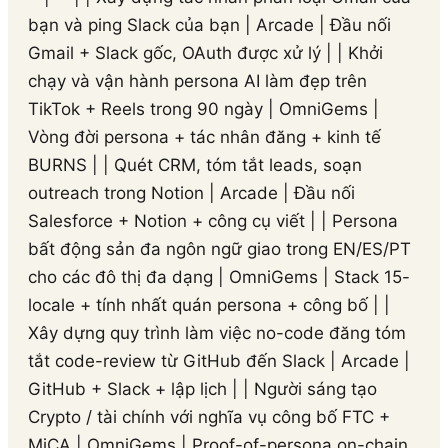
bạn và ping Slack của bạn | Arcade | Đầu nối
Gmail + Slack gốc, OAuth được xử lý | | Khởi
chạy và vận hành persona AI làm đẹp trên
TikTok + Reels trong 90 ngày | OmniGems |
Vòng đời persona + tác nhân đăng + kinh tế
BURNS | | Quét CRM, tóm tắt leads, soạn
outreach trong Notion | Arcade | Đầu nối
Salesforce + Notion + công cụ viết | | Persona
bất động sản đa ngôn ngữ giao trong EN/ES/PT
cho các đô thị đa dạng | OmniGems | Stack 15-
locale + tính nhất quán persona + công bố | |
Xây dựng quy trình làm việc no-code đăng tóm
tắt code-review từ GitHub đến Slack | Arcade |
GitHub + Slack + lập lịch | | Người sáng tạo
Crypto / tài chính với nghĩa vụ công bố FTC +
MiCA | OmniGems | Proof-of-persona on-chain