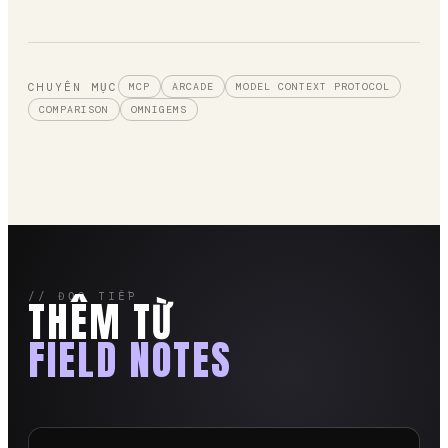
CHUYÊN MỤC
MCP
ARCADE
MODEL CONTEXT PROTOCOL
COMPARISON
OMNIGEMS
// ĐỌC TIẾP
THÊM TỪ
FIELD NOTES