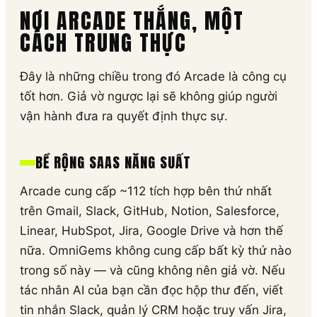
NƠI ARCADE THẮNG, MỘT
CÁCH TRUNG THỰC
Đây là những chiều trong đó Arcade là công cụ
tốt hơn. Giả vờ ngược lại sẽ không giúp người
vận hành đưa ra quyết định thực sự.
BỀ RỘNG SAAS NĂNG SUẤT
Arcade cung cấp ~112 tích hợp bên thứ nhất
trên Gmail, Slack, GitHub, Notion, Salesforce,
Linear, HubSpot, Jira, Google Drive và hơn thế
nữa. OmniGems không cung cấp bất kỳ thứ nào
trong số này — và cũng không nên giả vờ. Nếu
tác nhân AI của bạn cần đọc hộp thư đến, viết
tin nhắn Slack, quản lý CRM hoặc truy vấn Jira,