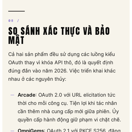
SO SÁNH XÁC THỰC VÀ BẢO
MẬT
Cả hai sản phẩm đều sử dụng các luồng kiểu
OAuth thay vì khóa API thô, đó là quyết định
đúng đắn vào năm 2026. Việc triển khai khác
nhau ở các nguyên thủy:
Arcade
: OAuth 2.0 với URL elicitation tức
thời cho mỗi công cụ. Tiện lợi khi tác nhân
cần thêm nhà cung cấp mới giữa phiên. Ủy
quyền cấp hành động giữ phạm vi chặt chẽ.
OmniGems
: OAuth 2.1 với PKCE S256, đăng