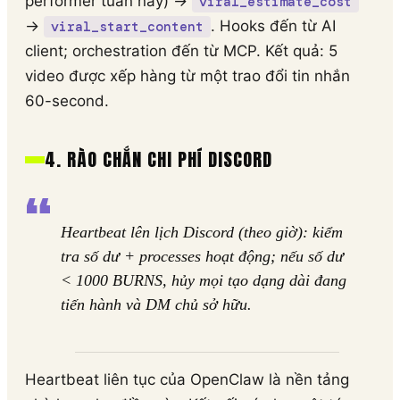
performer tuần này) →
viral_estimate_cost
→
. Hooks đến từ AI
viral_start_content
client; orchestration đến từ MCP. Kết quả: 5
video được xếp hàng từ một trao đổi tin nhắn
60-second.
4. RÀO CHẮN CHI PHÍ DISCORD
Heartbeat lên lịch Discord (theo giờ): kiểm
tra số dư + processes hoạt động; nếu số dư
< 1000 BURNS, hủy mọi tạo dạng dài đang
tiến hành và DM chủ sở hữu.
Heartbeat liên tục của OpenClaw là nền tảng