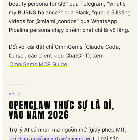
beauty persona for Q3" qua Telegram, "what's
my BURNS balance?" qua Slack, "queue 5 listing
videos for @miami_condos" qua WhatsApp.
Pipeline persona chạy ở nền; chat chỉ là vô lăng.
Đối với cài đặt chỉ OmniGems (Claude Code,
Cursor, các client kiểu ChatGPT), xem
OmniGems MCP Guide
.
OPENCLAW THỰC SỰ LÀ GÌ,
VÀO NĂM 2026
Trợ lý AI cá nhân mã nguồn mở (giấy phép MIT;
). Loại sản
github.com/openclaw/openclaw