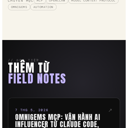
CHUYÊN MỤC
MCP
OPENCLAW
MODEL CONTEXT PROTOCOL
OMNIGEMS
AUTOMATION
// ĐỌC TIẾP
THÊM TỪ
FIELD NOTES
↗
7 THG 5, 2026
OMNIGEMS MCP: VẬN HÀNH AI
INFLUENCER TỪ CLAUDE CODE,