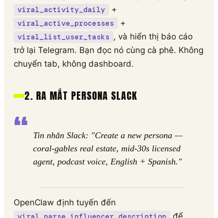
+
viral_activity_daily
+
viral_active_processes
, và hiển thị báo cáo
viral_list_user_tasks
trở lại Telegram. Bạn đọc nó cùng cà phê. Không
chuyển tab, không dashboard.
2. RA MẮT PERSONA SLACK
Tin nhắn Slack: "Create a new persona —
coral-gables real estate, mid-30s licensed
agent, podcast voice, English + Spanish."
OpenClaw định tuyến đến
để
viral_parse_influencer_description