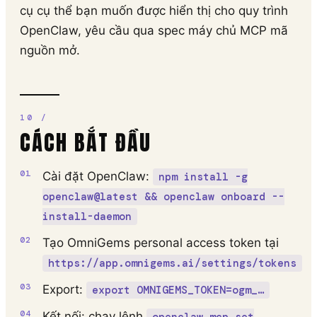
cụ cụ thể bạn muốn được hiển thị cho quy trình
OpenClaw, yêu cầu qua spec máy chủ MCP mã
nguồn mở.
CÁCH BẮT ĐẦU
Cài đặt OpenClaw:
npm install -g
openclaw@latest && openclaw onboard --
install-daemon
Tạo OmniGems personal access token tại
https://app.omnigems.ai/settings/tokens
Export:
export OMNIGEMS_TOKEN=ogm_…
Kết nối: chạy lệnh