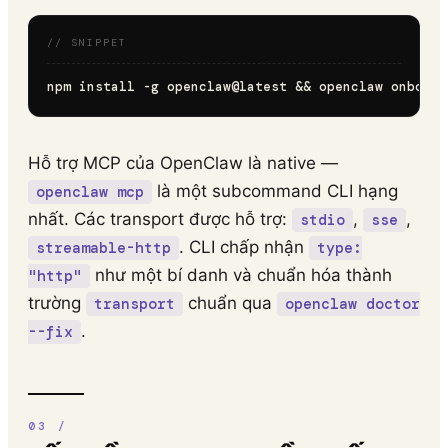
Hỗ trợ MCP của OpenClaw là native —
là một subcommand CLI hạng
openclaw mcp
nhất. Các transport được hỗ trợ:
,
,
stdio
sse
. CLI chấp nhận
streamable-http
type:
như một bí danh và chuẩn hóa thành
"http"
trường
chuẩn qua
transport
openclaw doctor
.
--fix