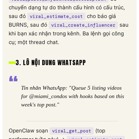
chuyển dạng tự do thành cấu hình có cấu trúc,
sau đó
cho báo giá
viral_estimate_cost
BURNS, sau đó
sau
viral_create_influencer
khi bạn xác nhận trong kênh. Ba lệnh gọi công
cụ; một thread chat.
3. LÔ NỘI DUNG WHATSAPP
Tin nhắn WhatsApp: "Queue 5 listing videos
for @miami_condos with hooks based on this
week's top post."
OpenClaw soạn
(top
viral_get_post