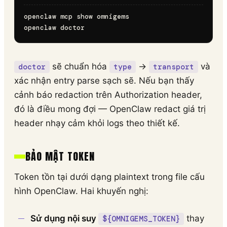
openclaw mcp show omnigems

sẽ chuẩn hóa
→
và
doctor
type
transport
xác nhận entry parse sạch sẽ. Nếu bạn thấy
cảnh báo redaction trên Authorization header,
đó là điều mong đợi — OpenClaw redact giá trị
header nhạy cảm khỏi logs theo thiết kế.
BẢO MẬT TOKEN
Token tồn tại dưới dạng plaintext trong file cấu
hình OpenClaw. Hai khuyến nghị:
Sử dụng nội suy
thay
${OMNIGEMS_TOKEN}