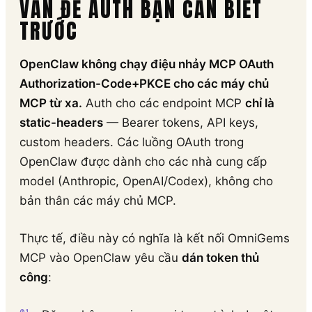
VẤN ĐỀ AUTH BẠN CẦN BIẾT
TRƯỚC
OpenClaw không chạy điệu nhảy MCP OAuth
Authorization-Code+PKCE cho các máy chủ
MCP từ xa.
Auth cho các endpoint MCP
chỉ là
static-headers
— Bearer tokens, API keys,
custom headers. Các luồng OAuth trong
OpenClaw được dành cho các nhà cung cấp
model (Anthropic, OpenAI/Codex), không cho
bản thân các máy chủ MCP.
Thực tế, điều này có nghĩa là kết nối OmniGems
MCP vào OpenClaw yêu cầu
dán token thủ
công
: