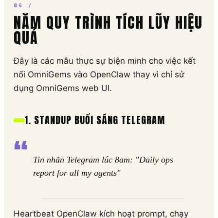
NĂM QUY TRÌNH TÍCH LŨY HIỆU
QUẢ
Đây là các mẫu thực sự biện minh cho việc kết
nối OmniGems vào OpenClaw thay vì chỉ sử
dụng OmniGems web UI.
1. STANDUP BUỔI SÁNG TELEGRAM
Tin nhắn Telegram lúc 8am: "Daily ops
report for all my agents"
Heartbeat OpenClaw kích hoạt prompt, chạy