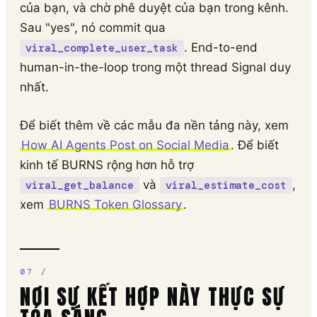
của bạn, và chờ phê duyệt của bạn trong kênh.
Sau "yes", nó commit qua
. End-to-end
viral_complete_user_task
human-in-the-loop trong một thread Signal duy
nhất.
Để biết thêm về các mẫu đa nền tảng này, xem
How AI Agents Post on Social Media
. Để biết
kinh tế BURNS rộng hơn hỗ trợ
và
,
viral_get_balance
viral_estimate_cost
xem
BURNS Token Glossary
.
NƠI SỰ KẾT HỢP NÀY THỰC SỰ