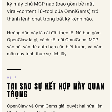
kỳ máy chủ MCP nào (bao gồm bề mặt
viral-content 16-tool của OmniGems) trở
thành lệnh chat trong bất kỳ kênh nào.
Hướng dẫn này là cài đặt thực tế. Nó bao gồm
OpenClaw là gì, cách kết nối OmniGems MCP
vào nó, vấn đề auth bạn cần biết trước, và năm
mẫu quy trình thực sự tích lũy.
TẠI SAO SỰ KẾT HỢP NÀY QUAN
TRỌNG
OpenClaw và OmniGems giải quyết hai nửa liền