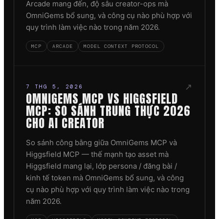
Arcade mang đến, độ sâu creator-ops mà
OmniGems bổ sung, và công cụ nào phù hợp với
quy trình làm việc nào trong năm 2026.
MCP
ARCADE
MODEL CONTEXT PROTOCOL
↗
7 THG 5, 2026
OMNIGEMS MCP VS HIGGSFIELD
MCP: SO SÁNH TRUNG THỰC 2026
CHO AI CREATOR
So sánh công bằng giữa OmniGems MCP và
Higgsfield MCP — thế mạnh tạo asset mà
Higgsfield mang lại, lớp persona / đăng bài /
kinh tế token mà OmniGems bổ sung, và công
cụ nào phù hợp với quy trình làm việc nào trong
năm 2026.