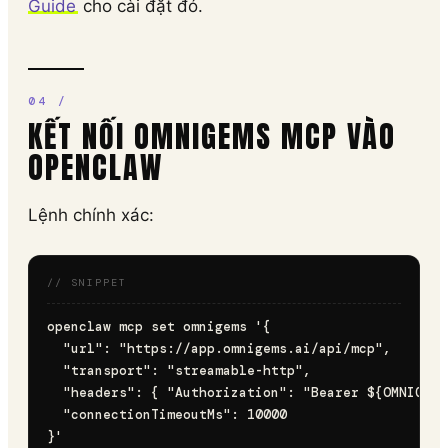
Guide
cho cài đặt đó.
KẾT NỐI OMNIGEMS MCP VÀO
OPENCLAW
Lệnh chính xác:
openclaw mcp set omnigems '{

  "url": "https://app.omnigems.ai/api/mcp",

  "transport": "streamable-http",

  "headers": { "Authorization": "Bearer ${OMNIGEMS
  "connectionTimeoutMs": 10000
