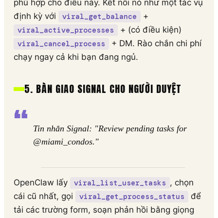
phù hợp cho điều này. Kết nối nó như một tác vụ
định kỳ với
+
viral_get_balance
+ (có điều kiện)
viral_active_processes
+ DM. Rào chắn chi phí
viral_cancel_process
chạy ngay cả khi bạn đang ngủ.
5. BÀN GIAO SIGNAL CHO NGƯỜI DUYỆT
Tin nhắn Signal: "Review pending tasks for
@miami_condos."
OpenClaw lấy
, chọn
viral_list_user_tasks
cái cũ nhất, gọi
để
viral_get_process_status
tải các trường form, soạn phản hồi bằng giọng