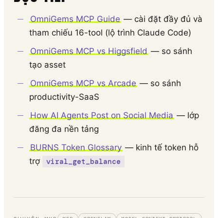
OmniGems MCP Guide
— cài đặt đầy đủ và
tham chiếu 16-tool (lộ trình Claude Code)
OmniGems MCP vs Higgsfield
— so sánh
tạo asset
OmniGems MCP vs Arcade
— so sánh
productivity-SaaS
How AI Agents Post on Social Media
— lớp
đăng đa nền tảng
BURNS Token Glossary
— kinh tế token hỗ
trợ
viral_get_balance