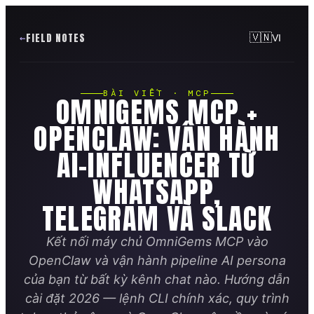
FIELD NOTES
🇻🇳
VI
BÀI VIẾT · MCP
OMNIGEMS MCP +
OPENCLAW: VẬN HÀNH
AI-INFLUENCER TỪ
WHATSAPP,
TELEGRAM VÀ SLACK
Kết nối máy chủ OmniGems MCP vào
OpenClaw và vận hành pipeline AI persona
của bạn từ bất kỳ kênh chat nào. Hướng dẫn
cài đặt 2026 — lệnh CLI chính xác, quy trình