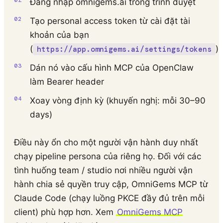
Đăng nhập omnigems.ai trong trình duyệt
Tạo personal access token từ cài đặt tài
khoản của bạn
(
)
https://app.omnigems.ai/settings/tokens
Dán nó vào cấu hình MCP của OpenClaw
làm Bearer header
Xoay vòng định kỳ (khuyến nghị: mỗi 30–90
days)
Điều này ổn cho một người vận hành duy nhất
chạy pipeline persona của riêng họ. Đối với các
tình huống team / studio nơi nhiều người vận
hành chia sẻ quyền truy cập, OmniGems MCP từ
Claude Code (chạy luồng PKCE đầy đủ trên mỗi
client) phù hợp hơn. Xem
OmniGems MCP