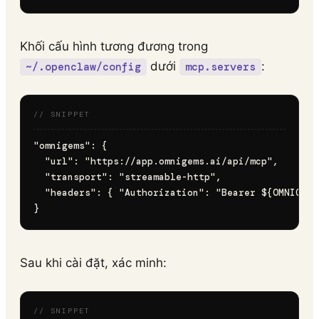
Khối cấu hình tương đương trong
dưới
:
~/.openclaw/config
mcp.servers
"omnigems": {

  "url": "https://app.omnigems.ai/api/mcp",

  "transport": "streamable-http",

  "headers": { "Authorization": "Bearer ${OMNIGEMS
Sau khi cài đặt, xác minh: