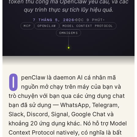
token thủ công mà OpenClaw yêu cầu, và các
quy trình thực sự tích lũy hiệu quả.
7 THÁNG 5, 2026
ĐỌC 9 PHÚT
MCP
OPENCLAW
MODEL CONTEXT PROTOCOL
OMNIGEMS
O
penClaw là daemon AI cá nhân mã
nguồn mở chạy trên máy của bạn và
trò chuyện với bạn qua các ứng dụng chat
bạn đã sử dụng — WhatsApp, Telegram,
Slack, Discord, Signal, Google Chat và
khoảng 20 ứng dụng khác. Nó hỗ trợ Model
Context Protocol natively, có nghĩa là bất