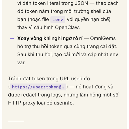
vì dán token literal trong JSON — theo cách
đó token nằm trong môi trường shell của
bạn (hoặc file
với quyền hạn chế)
.env
thay vì cấu hình OpenClaw.
Xoay vòng khi nghi ngờ rò rỉ
— OmniGems
hỗ trợ thu hồi token qua cùng trang cài đặt.
Sau khi thu hồi, tạo cái mới và cập nhật env
var.
Tránh đặt token trong URL userinfo
(
) — nó hoạt động và
https://user:token@…
được redact trong logs, nhưng làm hỏng một số
HTTP proxy loại bỏ userinfo.