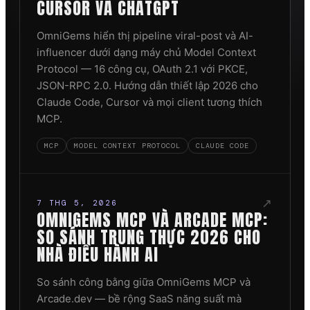
CURSOR VÀ CHATGPT
OmniGems hiển thị pipeline viral-post và AI-
influencer dưới dạng máy chủ Model Context
Protocol — 16 công cụ, OAuth 2.1 với PKCE,
JSON-RPC 2.0. Hướng dẫn thiết lập 2026 cho
Claude Code, Cursor và mọi client tương thích
MCP.
MCP
MODEL CONTEXT PROTOCOL
CLAUDE CODE
↗
7 THG 5, 2026
OMNIGEMS MCP VÀ ARCADE MCP:
SO SÁNH TRUNG THỰC 2026 CHO
NHÀ ĐIỀU HÀNH AI
So sánh công bằng giữa OmniGems MCP và
Arcade.dev — bề rộng SaaS năng suất mà