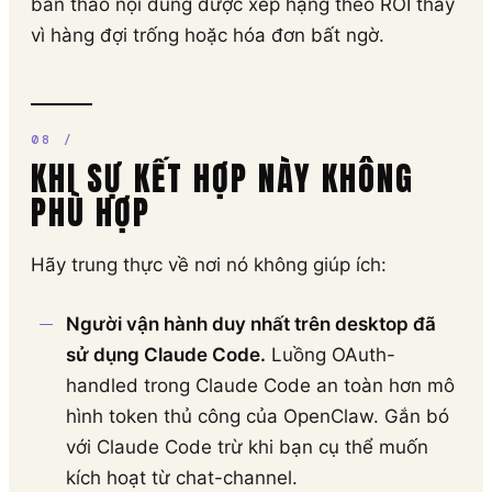
bản thảo nội dung được xếp hạng theo ROI thay
vì hàng đợi trống hoặc hóa đơn bất ngờ.
KHI SỰ KẾT HỢP NÀY KHÔNG
PHÙ HỢP
Hãy trung thực về nơi nó không giúp ích:
Người vận hành duy nhất trên desktop đã
sử dụng Claude Code.
Luồng OAuth-
handled trong Claude Code an toàn hơn mô
hình token thủ công của OpenClaw. Gắn bó
với Claude Code trừ khi bạn cụ thể muốn
kích hoạt từ chat-channel.