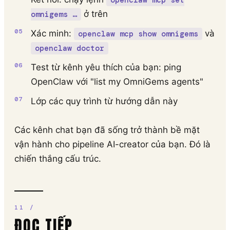
openclaw mcp set
ở trên
omnigems …
Xác minh:
và
openclaw mcp show omnigems
openclaw doctor
Test từ kênh yêu thích của bạn: ping
OpenClaw với "list my OmniGems agents"
Lớp các quy trình từ hướng dẫn này
Các kênh chat bạn đã sống trở thành bề mặt
vận hành cho pipeline AI-creator của bạn. Đó là
chiến thắng cấu trúc.
ĐỌC TIẾP