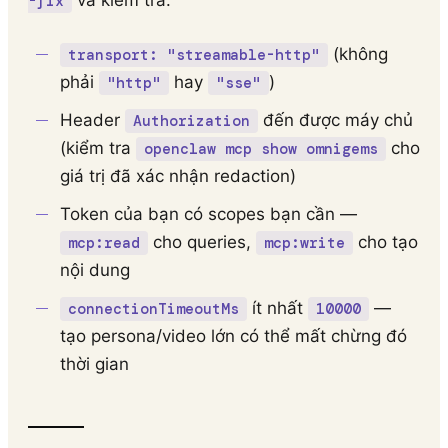
và kiểm tra:
-fix
(không
transport: "streamable-http"
phải
hay
)
"http"
"sse"
Header
đến được máy chủ
Authorization
(kiểm tra
cho
openclaw mcp show omnigems
giá trị đã xác nhận redaction)
Token của bạn có scopes bạn cần —
cho queries,
cho tạo
mcp:read
mcp:write
nội dung
ít nhất
—
connectionTimeoutMs
10000
tạo persona/video lớn có thể mất chừng đó
thời gian