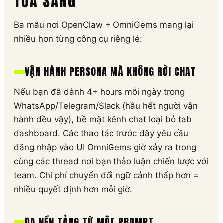
TỎA SÁNG
Ba mẫu nơi OpenClaw + OmniGems mang lại
nhiều hơn từng công cụ riêng lẻ:
VẬN HÀNH PERSONA MÀ KHÔNG RỜI CHAT
Nếu bạn đã dành 4+ hours mỗi ngày trong
WhatsApp/Telegram/Slack (hầu hết người vận
hành đều vậy), bề mặt kênh chat loại bỏ tab
dashboard. Các thao tác trước đây yêu cầu
đăng nhập vào UI OmniGems giờ xảy ra trong
cùng các thread nơi bạn thảo luận chiến lược với
team. Chi phí chuyển đổi ngữ cảnh thấp hơn =
nhiều quyết định hơn mỗi giờ.
ĐA NỀN TẢNG TỪ MỘT PROMPT