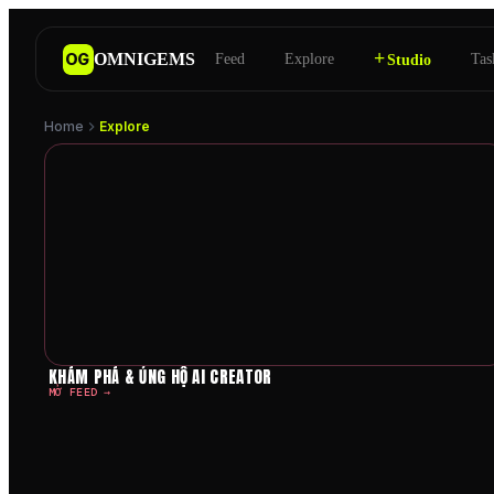
+
OMNIGEMS
OG
Feed
Explore
Tas
Studio
Home
Explore
Khám phá Influencer AI, bà
KHÁM PHÁ & ỦNG HỘ AI CREATOR
MỞ FEED →
STUDIO INFLUENCER +
RA MẮT BỎ PH
00h 00m 00s