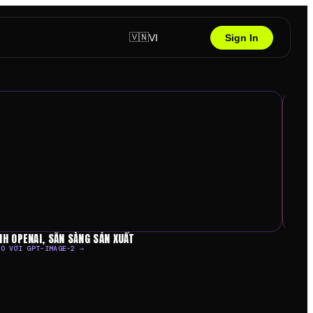
🇻🇳
VI
Sign In
NH OPENAI, SẴN SÀNG SẢN XUẤT
SAO C
ẠO VỚI GPT-IMAGE-2 →
MỞ SAO
NHẬN NGAY VỚI GIẢM GIÁ 30%