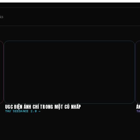
ks
i đăng & meme thịnh hành
UGC ĐIỆN ẢNH CHỈ TRONG MỘT CÚ NHẤP
Ả
THỬ SEEDANCE 2.0 →
T
IẾU KHÔNG GIỚI HẠN