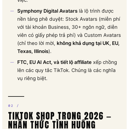
việc.
Symphony Digital Avatars
là lộ trình được
nền tảng phê duyệt: Stock Avatars (miễn phí
với tài khoản Business, 30+ ngôn ngữ, diễn
viên có giấy phép trả phí) và Custom Avatars
(chỉ theo lời mời,
không khả dụng tại UK, EU,
Texas, Illinois
).
FTC, EU AI Act, và tiết lộ affiliate
xếp chồng
lên các quy tắc TikTok. Chúng là các nghĩa
vụ riêng biệt.
TIKTOK SHOP TRONG 2026 —
NHẬN THỨC TÌNH HUỐNG