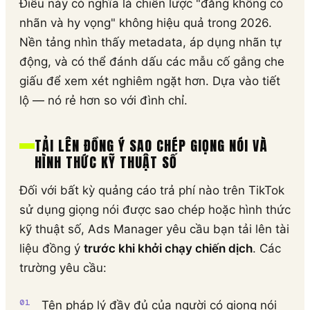
Điều này có nghĩa là chiến lược "đăng không có
nhãn và hy vọng" không hiệu quả trong 2026.
Nền tảng nhìn thấy metadata, áp dụng nhãn tự
động, và có thể đánh dấu các mẫu cố gắng che
giấu để xem xét nghiêm ngặt hơn. Dựa vào tiết
lộ — nó rẻ hơn so với đình chỉ.
TẢI LÊN ĐỒNG Ý SAO CHÉP GIỌNG NÓI VÀ
HÌNH THỨC KỸ THUẬT SỐ
Đối với bất kỳ quảng cáo trả phí nào trên TikTok
sử dụng giọng nói được sao chép hoặc hình thức
kỹ thuật số, Ads Manager yêu cầu bạn tải lên tài
liệu đồng ý
trước khi khởi chạy chiến dịch
. Các
trường yêu cầu:
Tên pháp lý đầy đủ của người có giọng nói