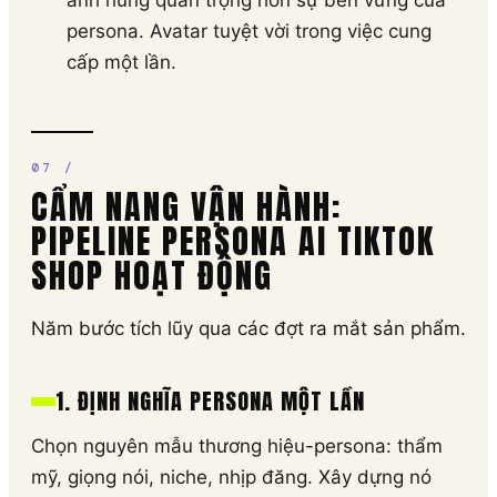
anh hùng quan trọng hơn sự bền vững của
persona. Avatar tuyệt vời trong việc cung
cấp một lần.
CẨM NANG VẬN HÀNH:
PIPELINE PERSONA AI TIKTOK
SHOP HOẠT ĐỘNG
Năm bước tích lũy qua các đợt ra mắt sản phẩm.
1. ĐỊNH NGHĨA PERSONA MỘT LẦN
Chọn nguyên mẫu thương hiệu-persona: thẩm
mỹ, giọng nói, niche, nhịp đăng. Xây dựng nó