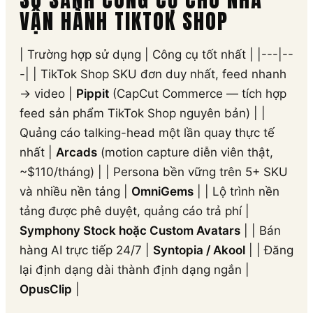
VẬN HÀNH TIKTOK SHOP
| Trường hợp sử dụng | Công cụ tốt nhất | |---|--
-| | TikTok Shop SKU đơn duy nhất, feed nhanh
→ video |
Pippit
(CapCut Commerce — tích hợp
feed sản phẩm TikTok Shop nguyên bản) | |
Quảng cáo talking-head một lần quay thực tế
nhất |
Arcads
(motion capture diễn viên thật,
~$110/tháng) | | Persona bền vững trên 5+ SKU
và nhiều nền tảng |
OmniGems
| | Lộ trình nền
tảng được phê duyệt, quảng cáo trả phí |
Symphony Stock hoặc Custom Avatars
| | Bán
hàng AI trực tiếp 24/7 |
Syntopia / Akool
| | Đăng
lại định dạng dài thành định dạng ngắn |
OpusClip
|