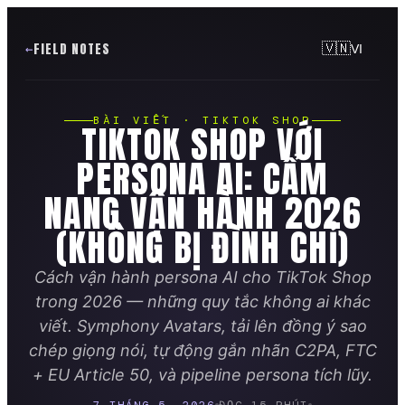
FIELD NOTES
🇻🇳
VI
BÀI VIẾT · TIKTOK SHOP
TIKTOK SHOP VỚI
PERSONA AI: CẨM
NANG VẬN HÀNH 2026
(KHÔNG BỊ ĐÌNH CHỈ)
Cách vận hành persona AI cho TikTok Shop
trong 2026 — những quy tắc không ai khác
viết. Symphony Avatars, tải lên đồng ý sao
chép giọng nói, tự động gắn nhãn C2PA, FTC
+ EU Article 50, và pipeline persona tích lũy.