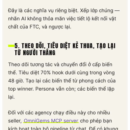
Đây là các nghĩa vụ riêng biệt. Xếp lớp chúng —
nhãn AI không thỏa mãn việc tiết lộ kết nối vật
chất của FTC, và ngược lại.
5. THEO DÕI, TIÊU DIỆT KẺ THUA, TẠO LẠI
TỪ NGƯỜI THẮNG
Theo dõi tương tác và chuyển đổi ở cấp biến
thể. Tiêu diệt 70% hook dưới cùng trong vòng
48 giờ. Tạo lại các biến thể từ phong cách của
top winner. Persona vẫn còn; các biến thể lặp
lại.
Đối với các agency chạy điều này cho nhiều
seller,
OmniGems MCP server
cho phép bạn
kích hoạt toàn bộ pipeline từ chat. Để có khung