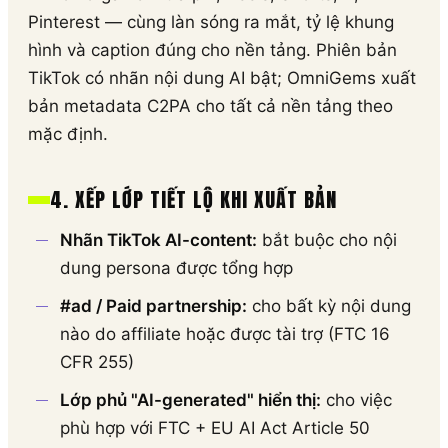
Pinterest — cùng làn sóng ra mắt, tỷ lệ khung
hình và caption đúng cho nền tảng. Phiên bản
TikTok có nhãn nội dung AI bật; OmniGems xuất
bản metadata C2PA cho tất cả nền tảng theo
mặc định.
4. XẾP LỚP TIẾT LỘ KHI XUẤT BẢN
Nhãn TikTok AI-content:
bắt buộc cho nội
dung persona được tổng hợp
#ad / Paid partnership:
cho bất kỳ nội dung
nào do affiliate hoặc được tài trợ (FTC 16
CFR 255)
Lớp phủ "AI-generated" hiển thị:
cho việc
phù hợp với FTC + EU AI Act Article 50