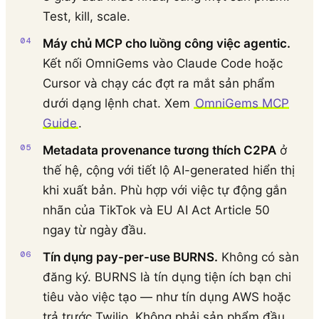
Test, kill, scale.
Máy chủ MCP cho luồng công việc agentic.
Kết nối OmniGems vào Claude Code hoặc
Cursor và chạy các đợt ra mắt sản phẩm
dưới dạng lệnh chat. Xem
OmniGems MCP
Guide
.
Metadata provenance tương thích C2PA
ở
thế hệ, cộng với tiết lộ AI-generated hiển thị
khi xuất bản. Phù hợp với việc tự động gắn
nhãn của TikTok và EU AI Act Article 50
ngay từ ngày đầu.
Tín dụng pay-per-use BURNS.
Không có sàn
đăng ký. BURNS là tín dụng tiện ích bạn chi
tiêu vào việc tạo — như tín dụng AWS hoặc
trả trước Twilio. Không phải sản phẩm đầu