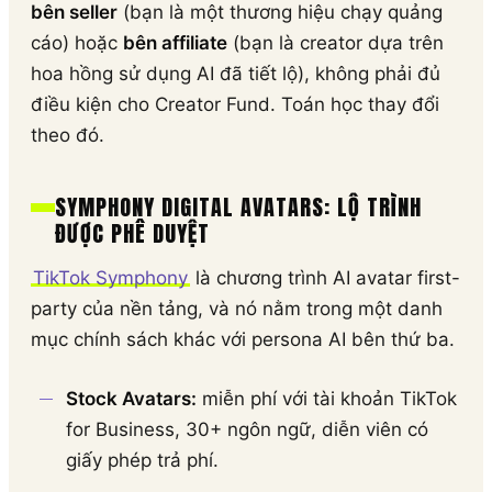
bên seller
(bạn là một thương hiệu chạy quảng
cáo) hoặc
bên affiliate
(bạn là creator dựa trên
hoa hồng sử dụng AI đã tiết lộ), không phải đủ
điều kiện cho Creator Fund. Toán học thay đổi
theo đó.
SYMPHONY DIGITAL AVATARS: LỘ TRÌNH
ĐƯỢC PHÊ DUYỆT
TikTok Symphony
là chương trình AI avatar first-
party của nền tảng, và nó nằm trong một danh
mục chính sách khác với persona AI bên thứ ba.
Stock Avatars:
miễn phí với tài khoản TikTok
for Business, 30+ ngôn ngữ, diễn viên có
giấy phép trả phí.