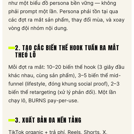
như một biểu đồ persona bền vững — không
phải prompt một lần. Persona phải tồn tại qua
các đợt ra mắt sản phẩm, thay đổi mùa, và xoay
vòng đội nhóm nội dung.
2. TẠO CÁC BIẾN THỂ HOOK TUẦN RA MẮT
THEO LÔ
Mỗi đợt ra mắt: 10–20 biến thể hook (3 giây đầu
khác nhau, cùng sản phẩm), 3–5 biến thể mid-
funnel (lifestyle, đóng khung social proof), 2–3
biến thể retargeting (xử lý phản đối). Một lần
chạy lô, BURNS pay-per-use.
3. XUẤT BẢN ĐA NỀN TẢNG
TikTok organic + trả phí, Reels, Shorts, X,