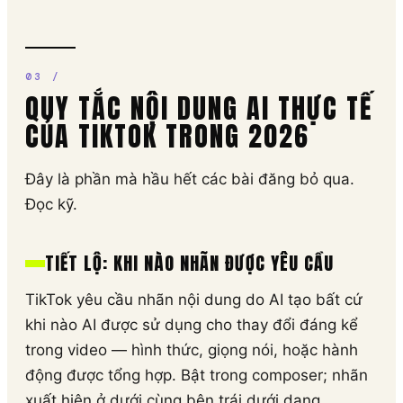
QUY TẮC NỘI DUNG AI THỰC TẾ
CỦA TIKTOK TRONG 2026
Đây là phần mà hầu hết các bài đăng bỏ qua.
Đọc kỹ.
TIẾT LỘ: KHI NÀO NHÃN ĐƯỢC YÊU CẦU
TikTok yêu cầu nhãn nội dung do AI tạo bất cứ
khi nào AI được sử dụng cho thay đổi đáng kể
trong video — hình thức, giọng nói, hoặc hành
động được tổng hợp. Bật trong composer; nhãn
xuất hiện ở dưới cùng bên trái dưới dạng