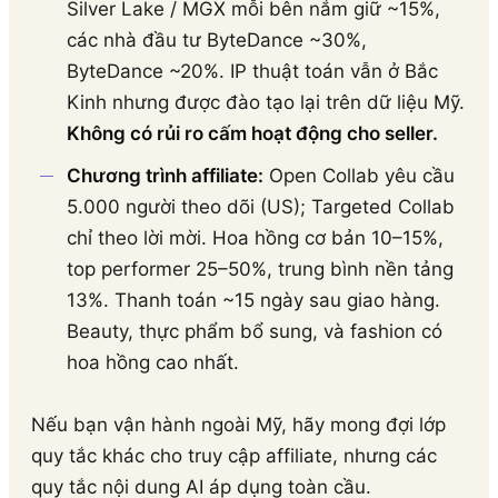
Silver Lake / MGX mỗi bên nắm giữ ~15%,
các nhà đầu tư ByteDance ~30%,
ByteDance ~20%. IP thuật toán vẫn ở Bắc
Kinh nhưng được đào tạo lại trên dữ liệu Mỹ.
Không có rủi ro cấm hoạt động cho seller.
Chương trình affiliate:
Open Collab yêu cầu
5.000 người theo dõi (US); Targeted Collab
chỉ theo lời mời. Hoa hồng cơ bản 10–15%,
top performer 25–50%, trung bình nền tảng
13%. Thanh toán ~15 ngày sau giao hàng.
Beauty, thực phẩm bổ sung, và fashion có
hoa hồng cao nhất.
Nếu bạn vận hành ngoài Mỹ, hãy mong đợi lớp
quy tắc khác cho truy cập affiliate, nhưng các
quy tắc nội dung AI áp dụng toàn cầu.