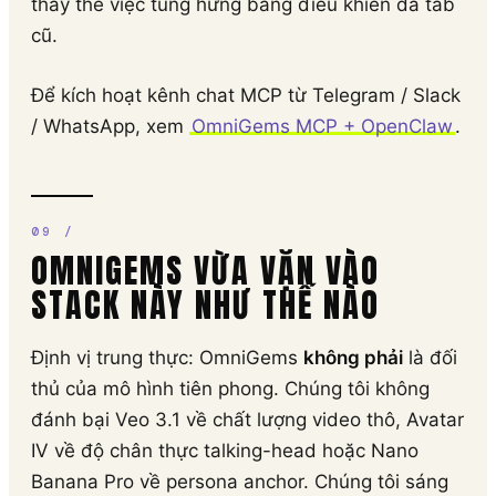
thay thế việc tung hứng bảng điều khiển đa tab
cũ.
Để kích hoạt kênh chat MCP từ Telegram / Slack
/ WhatsApp, xem
OmniGems MCP + OpenClaw
.
OMNIGEMS VỪA VẶN VÀO
STACK NÀY NHƯ THẾ NÀO
Định vị trung thực: OmniGems
không phải
là đối
thủ của mô hình tiên phong. Chúng tôi không
đánh bại Veo 3.1 về chất lượng video thô, Avatar
IV về độ chân thực talking-head hoặc Nano
Banana Pro về persona anchor. Chúng tôi sáng