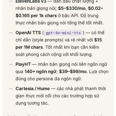
ElevenLabs v3
— dẫn đầu chất lượng +
nhân bản giọng nói;
$5–$330/mo
,
$0.02–
$0.165 per 1k chars
ở bậc API. Độ trung
thực nhân bản giọng nói tổng thể tốt nhất.
OpenAI TTS
(
) — có thể
gpt-4o-mini-tts
chỉ dẫn (style prompts) và rẻ nhất với
$15
per 1M chars
. Tốt nhất khi bạn cần kiểm
soát phong cách cộng với khối lượng.
PlayHT
— nhân bản giọng nói liên ngôn ngữ
qua
140+ ngôn ngữ
;
$39–$99/mo
. Lựa chọn
đúng cho persona đa ngôn ngữ.
Cartesia / Hume
— các nhà phát thanh thời
gian thực mới nổi cho các trường hợp sử
dụng tương tác.