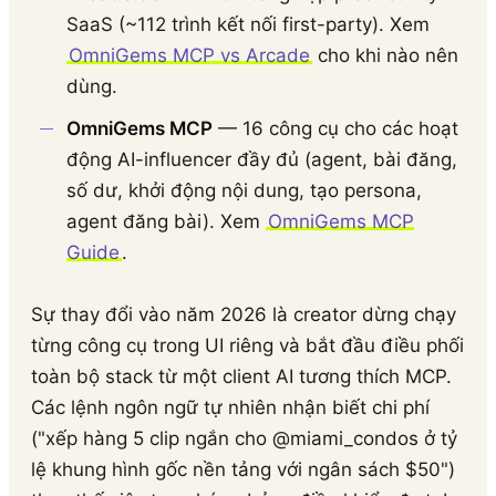
SaaS (~112 trình kết nối first-party). Xem
OmniGems MCP vs Arcade
cho khi nào nên
dùng.
OmniGems MCP
— 16 công cụ cho các hoạt
động AI-influencer đầy đủ (agent, bài đăng,
số dư, khởi động nội dung, tạo persona,
agent đăng bài). Xem
OmniGems MCP
Guide
.
Sự thay đổi vào năm 2026 là creator dừng chạy
từng công cụ trong UI riêng và bắt đầu điều phối
toàn bộ stack từ một client AI tương thích MCP.
Các lệnh ngôn ngữ tự nhiên nhận biết chi phí
("xếp hàng 5 clip ngắn cho @miami_condos ở tỷ
lệ khung hình gốc nền tảng với ngân sách $50")