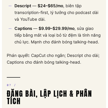
Descript
—
$24–$65/mo
, biên tập
transcription-first, lý tưởng cho podcast dài
và YouTube dài.
Captions
—
$9.99–$29.99/mo
, sửa giao
tiếp bằng mắt và loại bỏ từ đệm là tính năng
chủ lực. Mạnh cho đánh bóng talking-head.
Phán quyết: CapCut cho ngắn; Descript cho dài;
Captions cho đánh bóng talking-head.
ĐĂNG BÀI, LẬP LỊCH & PHÂN
TÍCH