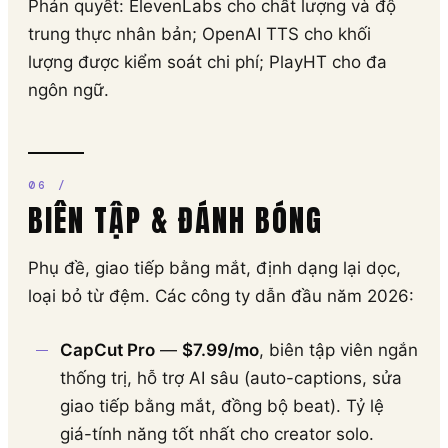
Phán quyết: ElevenLabs cho chất lượng và độ
trung thực nhân bản; OpenAI TTS cho khối
lượng được kiểm soát chi phí; PlayHT cho đa
ngôn ngữ.
BIÊN TẬP & ĐÁNH BÓNG
Phụ đề, giao tiếp bằng mắt, định dạng lại dọc,
loại bỏ từ đệm. Các công ty dẫn đầu năm 2026:
CapCut Pro
—
$7.99/mo
, biên tập viên ngắn
thống trị, hỗ trợ AI sâu (auto-captions, sửa
giao tiếp bằng mắt, đồng bộ beat). Tỷ lệ
giá-tính năng tốt nhất cho creator solo.