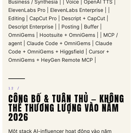
Business / Synthesia | | Voice | OpenAI TTS |
ElevenLabs Pro | ElevenLabs Enterprise | |
Editing | CapCut Pro | Descript + CapCut |
Descript Enterprise | | Posting | Buffer |
OmniGems | Hootsuite + OmniGems | | MCP /
agent | Claude Code + OmniGems | Claude
Code + OmniGems + Higgsfield | Cursor +
OmniGems + HeyGen Remote MCP |
CÔNG BỐ & TUÂN THỦ — KHÔNG
THỂ THƯƠNG LƯỢNG VÀO NĂM
2026
Một stack AI-influencer hoạt động vào năm