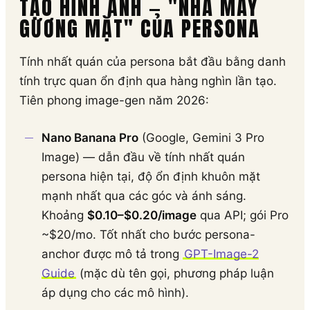
TẠO HÌNH ẢNH — "NHÀ MÁY
GƯƠNG MẶT" CỦA PERSONA
Tính nhất quán của persona bắt đầu bằng danh
tính trực quan ổn định qua hàng nghìn lần tạo.
Tiên phong image-gen năm 2026:
Nano Banana Pro
(Google, Gemini 3 Pro
Image) — dẫn đầu về tính nhất quán
persona hiện tại, độ ổn định khuôn mặt
mạnh nhất qua các góc và ánh sáng.
Khoảng
$0.10–$0.20/image
qua API; gói Pro
~$20/mo. Tốt nhất cho bước persona-
anchor được mô tả trong
GPT-Image-2
Guide
(mặc dù tên gọi, phương pháp luận
áp dụng cho các mô hình).