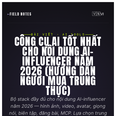
FIELD NOTES
🇻🇳
VI
BÀI VIẾT · AI TOOLS
CÔNG CỤ AI TỐT NHẤT
CHO NỘI DUNG AI-
INFLUENCER NĂM
2026 (HƯỚNG DẪN
NGƯỜI MUA TRUNG
THỰC)
Bộ stack đầy đủ cho nội dung AI-influencer
năm 2026 — hình ảnh, video, avatar, giọng
nói, biên tập, đăng bài, MCP. Lựa chọn trung