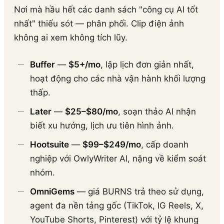
Nơi mà hầu hết các danh sách "công cụ AI tốt
nhất" thiếu sót — phân phối. Clip điện ảnh
không ai xem không tích lũy.
Buffer
—
$5+/mo
, lập lịch đơn giản nhất,
hoạt động cho các nhà vận hành khối lượng
thấp.
Later
—
$25–$80/mo
, soạn thảo AI nhận
biết xu hướng, lịch ưu tiên hình ảnh.
Hootsuite
—
$99–$249/mo
, cấp doanh
nghiệp với OwlyWriter AI, nặng về kiểm soát
nhóm.
OmniGems
— giá BURNS trả theo sử dụng,
agent đa nền tảng gốc (TikTok, IG Reels, X,
YouTube Shorts, Pinterest) với tỷ lệ khung