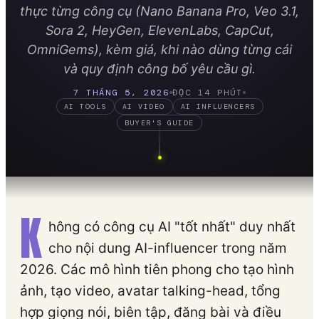
thực từng công cụ (Nano Banana Pro, Veo 3.1,
Sora 2, HeyGen, ElevenLabs, CapCut,
OmniGems), kèm giá, khi nào dùng từng cái
và quy định công bố yêu cầu gì.
7 THÁNG 5, 2026
ĐỌC 14 PHÚT
AI TOOLS
AI VIDEO
AI INFLUENCERS
BUYER'S GUIDE
K
hông có công cụ AI "tốt nhất" duy nhất
cho nội dung AI-influencer trong năm
2026. Các mô hình tiên phong cho tạo hình
ảnh, tạo video, avatar talking-head, tổng
hợp giọng nói, biên tập, đăng bài và điều