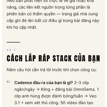
Nếu bạn phát hiện lỗi thực tế về giá hoặc khả
năng, các liên kết nguồn trong từng phần là
phiên bản có thẩm quyền — trang giá nhà cung
cấp ghi đè lên bất cứ điều gì trong bài đăng này
khi họ cập nhật.
CÁCH LẮP RÁP STACK CỦA BẠN
Năm câu hỏi cần trả lời trước khi chọn công cụ:
Cadence đầu ra của bạn là gì?
2–3 clip
ngắn/ngày → Kling + đăng bài OmniGems. 1
clip anh hùng được đánh bóng/tuần → Veo
3.1 + xem xét thủ công. 50 video đào tạo