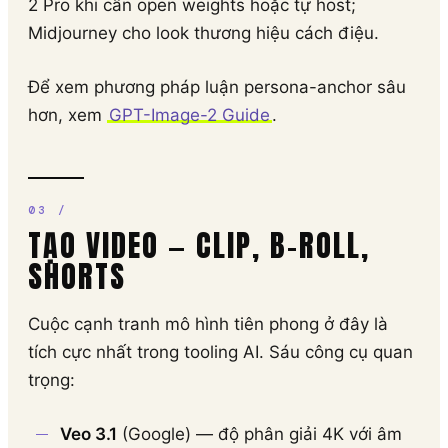
2 Pro khi cần open weights hoặc tự host;
Midjourney cho look thương hiệu cách điệu.
Để xem phương pháp luận persona-anchor sâu
hơn, xem
GPT-Image-2 Guide
.
TẠO VIDEO — CLIP, B-ROLL,
SHORTS
Cuộc cạnh tranh mô hình tiên phong ở đây là
tích cực nhất trong tooling AI. Sáu công cụ quan
trọng:
Veo 3.1
(Google) — độ phân giải 4K với âm