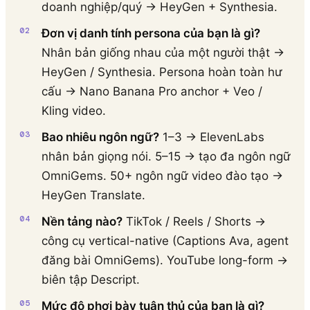
doanh nghiệp/quý → HeyGen + Synthesia.
Đơn vị danh tính persona của bạn là gì?
Nhân bản giống nhau của một người thật →
HeyGen / Synthesia. Persona hoàn toàn hư
cấu → Nano Banana Pro anchor + Veo /
Kling video.
Bao nhiêu ngôn ngữ?
1–3 → ElevenLabs
nhân bản giọng nói. 5–15 → tạo đa ngôn ngữ
OmniGems. 50+ ngôn ngữ video đào tạo →
HeyGen Translate.
Nền tảng nào?
TikTok / Reels / Shorts →
công cụ vertical-native (Captions Ava, agent
đăng bài OmniGems). YouTube long-form →
biên tập Descript.
Mức độ phơi bày tuân thủ của bạn là gì?