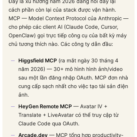
Đây là xu hướng năm 2026 đang nối dây lại
cách phần còn lại của stack được vận hành.
MCP — Model Context Protocol của Anthropic —
cho phép các client AI (Claude Code, Cursor,
OpenClaw) gọi trực tiếp công cụ của bất kỳ máy
chủ tương thích nào. Các công ty dẫn đầu:
Higgsfield MCP
(ra mắt ngày 30 tháng 4
năm 2026) — 30+ mô hình hình ảnh/video
sau một lần đăng nhập OAuth. MCP đơn nhà
cung cấp sạch nhất cho việc tạo tài sản điện
ảnh.
HeyGen Remote MCP
— Avatar IV +
Translate + LiveAvatar có thể truy cập từ
Claude Code qua OAuth.
Arcade.dev
— MCP tổng hợp productivity-