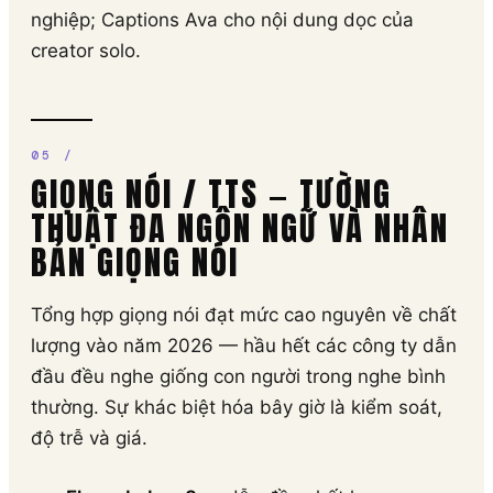
nghiệp; Captions Ava cho nội dung dọc của
creator solo.
GIỌNG NÓI / TTS — TƯỜNG
THUẬT ĐA NGÔN NGỮ VÀ NHÂN
BẢN GIỌNG NÓI
Tổng hợp giọng nói đạt mức cao nguyên về chất
lượng vào năm 2026 — hầu hết các công ty dẫn
đầu đều nghe giống con người trong nghe bình
thường. Sự khác biệt hóa bây giờ là kiểm soát,
độ trễ và giá.