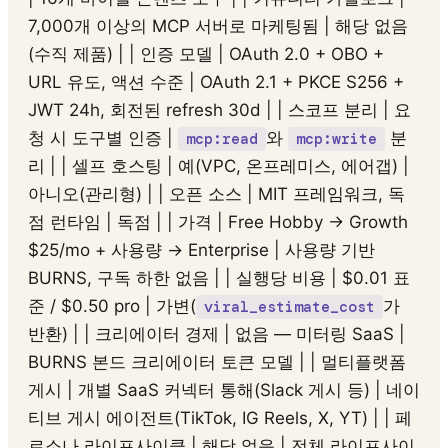
7,000개 이상의 MCP 서버로 마케팅됨 | 해당 없음
(수직 제품) | | 인증 모델 | OAuth 2.0 + OBO +
URL 유도, 액션 수준 | OAuth 2.1 + PKCE S256 +
JWT 24h, 회전된 refresh 30d | | 스코프 분리 | 요
청 시 도구별 인증 |
와
분
mcp:read
mcp:write
리 | | 셀프 호스팅 | 예(VPC, 온프레미스, 에어갭) |
아니오(관리형) | | 오픈 소스 | MIT 프레임워크, 독
점 런타임 | 독점 | | 가격 | Free Hobby → Growth
$25/mo + 사용량 → Enterprise | 사용량 기반
BURNS, 구독 하한 없음 | | 실행당 비용 | $0.01 표
준 / $0.50 pro | 가변(
가
viral_estimate_cost
반환) | | 크리에이터 경제 | 없음 — 미터링 SaaS |
BURNS 본드 크리에이터 토큰 모델 | | 멀티플랫폼
게시 | 개별 SaaS 커넥터 통해(Slack 게시 등) | 네이
티브 게시 에이전트(TikTok, IG Reels, X, YT) | | 페
르소나 라이프사이클 | 해당 없음 | 전체 라이프사이