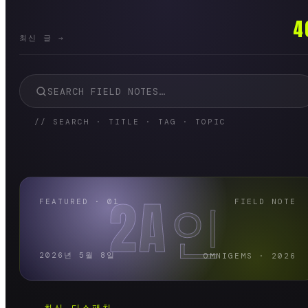
4
최신 글 →
// SEARCH · TITLE · TAG · TOPIC
2A인
FEATURED · 01
FIELD NOTE
2026년 5월 8일
OMNIGEMS · 2026