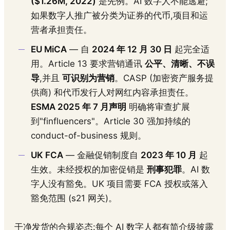
($1.26M, 2022)
是先例。AI 数字人不能逃避;
如果数字人推广被分类为证券的代币,项目和运
营者承担责任。
EU MiCA
— 自
2024 年 12 月 30 日
起完全适
用。Article 13 要求营销通讯
公平、清晰、不误
导
,并且
可识别为营销
。CASP (加密资产服务提
供商) 和代币发行人对网红内容承担责任。
ESMA 2025 年 7 月声明
明确将审查扩展
到"finfluencers"。Article 30 强加持续的
conduct-of-business 规则。
UK FCA
— 金融促销制度自
2023 年 10 月
起
生效。未经授权的加密促销是
刑事犯罪
。AI 数
字人没有豁免。UK 项目需要 FCA 授权或落入
豁免范围 (s21 网关)。
干净发货的合规姿态:每个 AI 数字人都有简介级披露