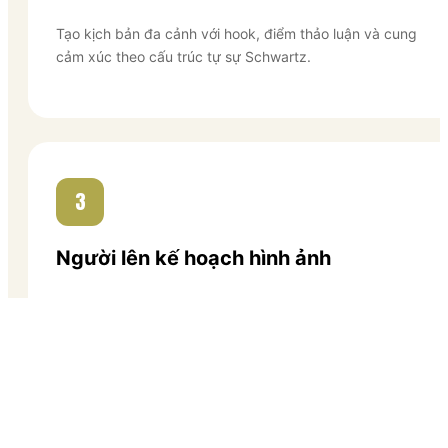
Tạo kịch bản đa cảnh với hook, điểm thảo luận và cung
cảm xúc theo cấu trúc tự sự Schwartz.
3
Người lên kế hoạch hình ảnh
Tạo storyboard chi tiết với loại cảnh, góc máy, trang
phục và địa điểm cho mỗi cảnh.