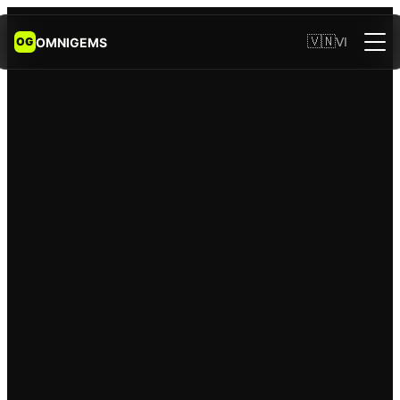
🇻🇳
OMNIGEMS
VI
OG