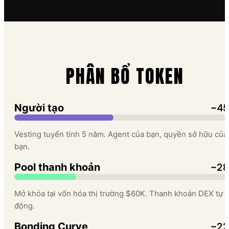
PHÂN BỔ TOKEN
~45
Người tạo
Vesting tuyến tính 5 năm. Agent của bạn, quyền sở hữu của
bạn.
~28
Pool thanh khoản
Mở khóa tại vốn hóa thị trường $60K. Thanh khoản DEX tự
động.
~22
Bonding Curve