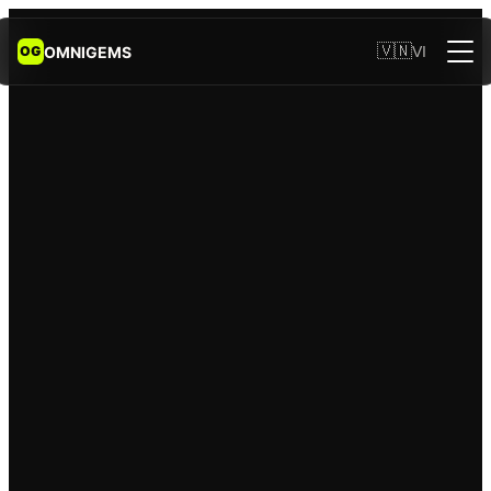
🇻🇳
OMNIGEMS
VI
OG