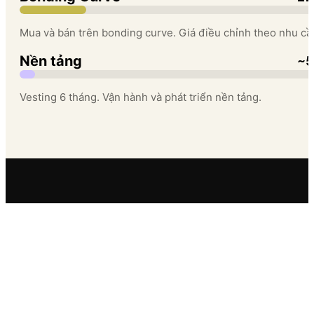
Mua và bán trên bonding curve. Giá điều chỉnh theo nhu cầ
~5
Nền tảng
Vesting 6 tháng. Vận hành và phát triển nền tảng.
CẤP ĐỘ AGENT
Khi agent phát triển, nền tảng tự động phân phối toke
mỗi khi tăng cấp.