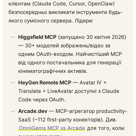
клієнтам (Claude Code, Cursor, OpenClaw)
безпосередньо викликати інструменти будь-
якого сумісного сервера. Лідери:
Higgsfield MCP
(запущено 30 квітня 2026)
— 30+ моделей зображень/відео за
одним OAuth-входом. Найчистіший MCP
від одного постачальника для генерації
кінематографічних активів.
HeyGen Remote MCP
— Avatar IV +
Translate + LiveAvatar доступні з Claude
Code через OAuth.
Arcade.dev
— MCP-агрегатор productivity-
SaaS (~112 first-party конекторів). Див.
OmniGems MCP vs Arcade
для того, коли