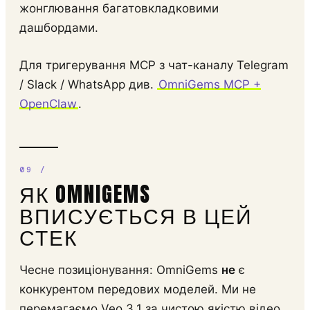
жонглювання багатовкладковими
дашбордами.
Для тригерування MCP з чат-каналу Telegram
/ Slack / WhatsApp див.
OmniGems MCP +
OpenClaw
.
ЯК OMNIGEMS
ВПИСУЄТЬСЯ В ЦЕЙ
СТЕК
Чесне позиціонування: OmniGems
не
є
конкурентом передових моделей. Ми не
перемагаємо Veo 3.1 за чистою якістю відео,