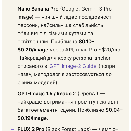
Nano Banana Pro
(Google, Gemini 3 Pro
Image) — нинішній лідер послідовності
персони, найсильніша стабільність
обличчя під різними кутами та
освітленням. Приблизно
$0.10–
$0.20/image
через API; план Pro ~$20/mo.
Найкращий для кроку persona-anchor,
описаного в
GPT-Image-2 Guide
(попри
назву, методологія застосовується до
різних моделей).
GPT-Image 1.5 / Image 2
(OpenAI) —
найкраще дотримання промпту і складні
багатоелементні сцени. Приблизно
$0.04–
$0.19/image
.
FLUX 2 Pro
(Black Forest Labs) — чемпіон