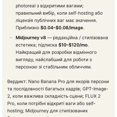
photoreal з відкритими вагами;
правильний вибір, коли self-hosting або
ліцензія публічних ваг має значення.
Приблизно
$0.04–$0.08/image
.
Midjourney v8
— редакційна / стилізована
естетика; підписка
$10–$120/mo
.
Найкращий для розробки відмінного
вигляду, найслабший для роботи з
персоною зі стабільним обличчям.
Вердикт: Nano Banana Pro для якорів персони
та послідовності багатьох кадрів; GPT-Image-
2, коли важлива складність сцени; FLUX 2
Pro, коли потрібні відкриті ваги або self-
hosting; Midjourney для стилізованих