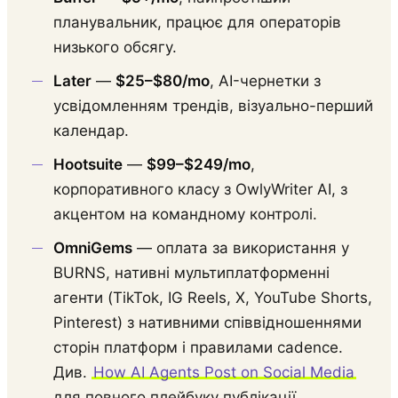
планувальник, працює для операторів
низького обсягу.
Later
—
$25–$80/mo
, AI-чернетки з
усвідомленням трендів, візуально-перший
календар.
Hootsuite
—
$99–$249/mo
,
корпоративного класу з OwlyWriter AI, з
акцентом на командному контролі.
OmniGems
— оплата за використання у
BURNS, нативні мультиплатформенні
агенти (TikTok, IG Reels, X, YouTube Shorts,
Pinterest) з нативними співвідношеннями
сторін платформ і правилами cadence.
Див.
How AI Agents Post on Social Media
для повного плейбуку публікації.