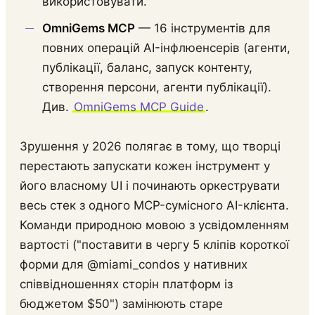
використовувати.
OmniGems MCP
— 16 інструментів для
повних операцій AI-інфлюенсерів (агенти,
публікації, баланс, запуск контенту,
створення персони, агенти публікації).
Див.
OmniGems MCP Guide
.
Зрушення у 2026 полягає в тому, що творці
перестають запускати кожен інструмент у
його власному UI і починають оркеструвати
весь стек з одного MCP-сумісного AI-клієнта.
Команди природною мовою з усвідомленням
вартості ("поставити в чергу 5 кліпів короткої
форми для @miami_condos у нативних
співвідношеннях сторін платформ із
бюджетом $50") замінюють старе