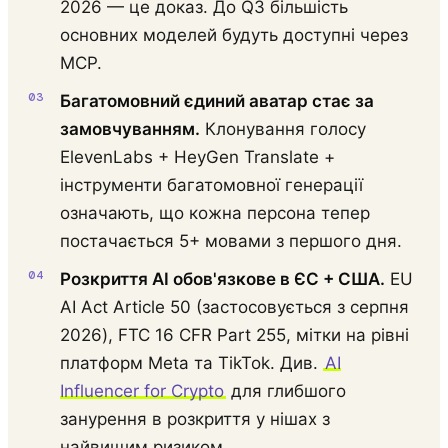
2026 — це доказ. До Q3 більшість
основних моделей будуть доступні через
MCP.
Багатомовний єдиний аватар стає за
замовчуванням.
Клонування голосу
ElevenLabs + HeyGen Translate +
інструменти багатомовної генерації
означають, що кожна персона тепер
постачається 5+ мовами з першого дня.
Розкриття AI обов'язкове в ЄС + США.
EU
AI Act Article 50 (застосовується з серпня
2026), FTC 16 CFR Part 255, мітки на рівні
платформ Meta та TikTok. Див.
AI
Influencer for Crypto
для глибшого
занурення в розкриття у нішах з
найвищим ризиком.