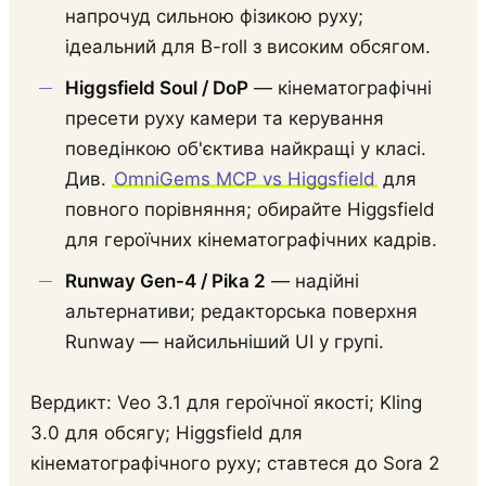
напрочуд сильною фізикою руху;
ідеальний для B-roll з високим обсягом.
Higgsfield Soul / DoP
— кінематографічні
пресети руху камери та керування
поведінкою об'єктива найкращі у класі.
Див.
OmniGems MCP vs Higgsfield
для
повного порівняння; обирайте Higgsfield
для героїчних кінематографічних кадрів.
Runway Gen-4 / Pika 2
— надійні
альтернативи; редакторська поверхня
Runway — найсильніший UI у групі.
Вердикт: Veo 3.1 для героїчної якості; Kling
3.0 для обсягу; Higgsfield для
кінематографічного руху; ставтеся до Sora 2