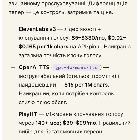
звичайному прослуховуванні. Диференціація
тепер — це контроль, затримка та ціна.
ElevenLabs v3
— лідер якості +
клонування голосу;
$5–$330/mo
,
$0.02–
$0.165 per 1k chars
на API-рівні. Найкраща
загальна точність клону голосу.
OpenAI TTS
(
) —
gpt-4o-mini-tts
інструктабельний (стильові промпти) і
найдешевший —
$15 per 1M chars
.
Найкращий, коли потрібен контроль
стилю плюс обсяг.
PlayHT
— міжмовне клонування голосу
через
140+ мов
;
$39–$99/mo
. Правильний
вибір для багатомовних персон.