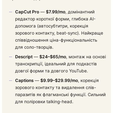
CapCut Pro
—
$7.99/mo
, домінантний
редактор короткої форми, глибока AI-
допомога (автосубтитри, корекція
зорового контакту, beat-sync). Найкраще
співвідношення ціна-функціональність
для соло-творців.
Descript
—
$24–$65/mo
, монтаж на основі
транскрипції, ідеальний для подкастів
довгої форми та довгого YouTube.
Captions
—
$9.99–$29.99/mo
, корекція
зорового контакту та видалення слів-
паразитів як флагманські функції. Сильний
для поліровки talking-head.