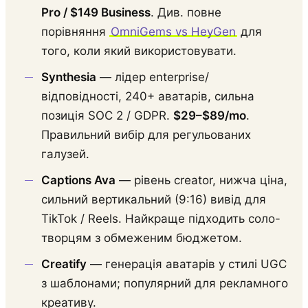
Pro / $149 Business
. Див. повне
порівняння
OmniGems vs HeyGen
для
того, коли який використовувати.
Synthesia
— лідер enterprise/
відповідності, 240+ аватарів, сильна
позиція SOC 2 / GDPR.
$29–$89/mo
.
Правильний вибір для регульованих
галузей.
Captions Ava
— рівень creator, нижча ціна,
сильний вертикальний (9:16) вивід для
TikTok / Reels. Найкраще підходить соло-
творцям з обмеженим бюджетом.
Creatify
— генерація аватарів у стилі UGC
з шаблонами; популярний для рекламного
креативу.