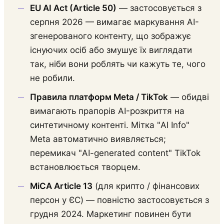
EU AI Act (Article 50)
— застосовується з
серпня 2026 — вимагає маркування AI-
згенерованого контенту, що зображує
існуючих осіб або змушує їх виглядати
так, ніби вони роблять чи кажуть те, чого
не робили.
Правила платформ Meta / TikTok
— обидві
вимагають прапорів AI-розкриття на
синтетичному контенті. Мітка "AI Info"
Meta автоматично виявляється;
перемикач "AI-generated content" TikTok
встановлюється творцем.
MiCA Article 13
(для крипто / фінансових
персон у ЄС) — повністю застосовується з
грудня 2024. Маркетинг повинен бути