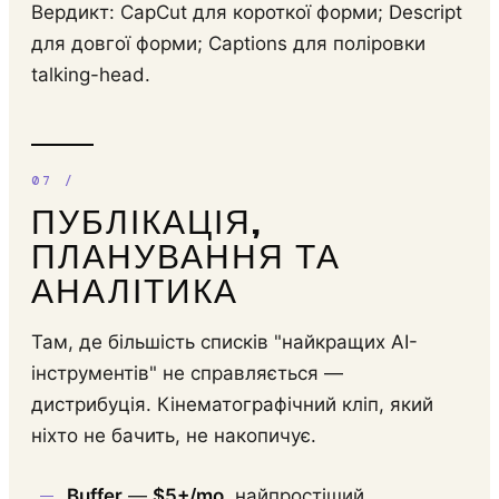
Вердикт: CapCut для короткої форми; Descript
для довгої форми; Captions для поліровки
talking-head.
ПУБЛІКАЦІЯ,
ПЛАНУВАННЯ ТА
АНАЛІТИКА
Там, де більшість списків "найкращих AI-
інструментів" не справляється —
дистрибуція. Кінематографічний кліп, який
ніхто не бачить, не накопичує.
Buffer
—
$5+/mo
, найпростіший