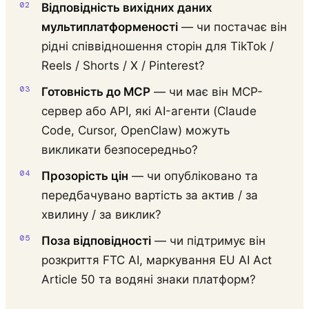
Відповідність вихідних даних
мультиплатформеності
— чи постачає він
рідні співвідношення сторін для TikTok /
Reels / Shorts / X / Pinterest?
Готовність до MCP
— чи має він MCP-
сервер або API, які AI-агенти (Claude
Code, Cursor, OpenClaw) можуть
викликати безпосередньо?
Прозорість цін
— чи опубліковано та
передбачувано вартість за актив / за
хвилину / за виклик?
Поза відповідності
— чи підтримує він
розкриття FTC AI, маркування EU AI Act
Article 50 та водяні знаки платформ?