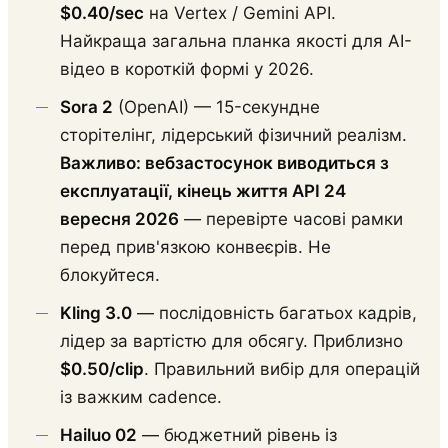
$0.40/sec
на Vertex / Gemini API.
Найкраща загальна планка якості для AI-
відео в короткій формі у 2026.
Sora 2
(OpenAI) — 15-секундне
сторітелінг, лідерський фізичний реалізм.
Важливо: вебзастосунок виводиться з
експлуатації, кінець життя API 24
вересня 2026
— перевірте часові рамки
перед прив'язкою конвеєрів. Не
блокуйтеся.
Kling 3.0
— послідовність багатьох кадрів,
лідер за вартістю для обсягу. Приблизно
$0.50/clip
. Правильний вибір для операцій
із важким cadence.
Hailuo 02
— бюджетний рівень із