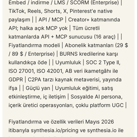
Embed / indirme / LMS / SCORM (Enterprise) |
TikTok, Reels, Shorts, X, Pinterest'e native
paylaşım | | API / MCP | Creator+ katmanında
API; halka açık MCP yok | Tüm ücretli
katmanlarda API + MCP sunucusu (16 araç) | |
Fiyatlandırma modeli | Abonelik katmanları (29 $
/ 89 $ / Enterprise) | BURNS kredilerine karşı
kullandıkça öde | | Uyumluluk | SOC 2 Type II,
ISO 27001, ISO 42001, AB veri ikametgâhı ile
GDPR | C2PA tarzı kaynak metaverisi, yayında
ifşa | | Güçlü yan | Uyumluluk eğitimi, satış
etkinleştirme, iç iletişim | Sosyalde AI persona,
içerik üretici operasyonları, çoklu platform UGC |
Fiyatlandırma ve özellik verileri Mayıs 2026
itibarıyla synthesia.io/pricing ve synthesia.io ile