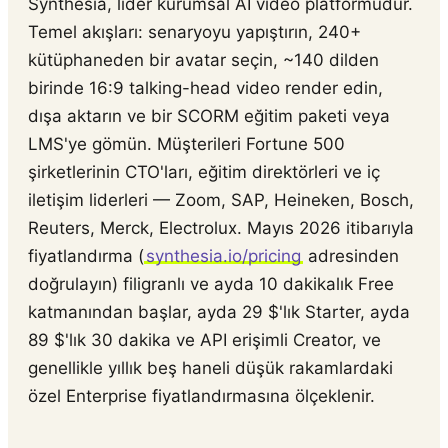
Synthesia, lider kurumsal AI video platformudur.
Temel akışları: senaryoyu yapıştırın, 240+
kütüphaneden bir avatar seçin, ~140 dilden
birinde 16:9 talking-head video render edin,
dışa aktarın ve bir SCORM eğitim paketi veya
LMS'ye gömün. Müşterileri Fortune 500
şirketlerinin CTO'ları, eğitim direktörleri ve iç
iletişim liderleri — Zoom, SAP, Heineken, Bosch,
Reuters, Merck, Electrolux. Mayıs 2026 itibarıyla
fiyatlandırma (
synthesia.io/pricing
adresinden
doğrulayın) filigranlı ve ayda 10 dakikalık Free
katmanından başlar, ayda 29 $'lık Starter, ayda
89 $'lık 30 dakika ve API erişimli Creator, ve
genellikle yıllık beş haneli düşük rakamlardaki
özel Enterprise fiyatlandırmasına ölçeklenir.