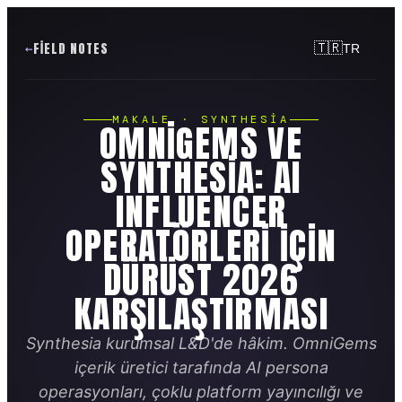
FIELD NOTES
🇹🇷
TR
MAKALE · SYNTHESIA
OMNIGEMS VE
SYNTHESIA: AI
INFLUENCER
OPERATÖRLERI IÇIN
DÜRÜST 2026
KARŞILAŞTIRMASI
Synthesia kurumsal L&D'de hâkim. OmniGems
içerik üretici tarafında AI persona
operasyonları, çoklu platform yayıncılığı ve