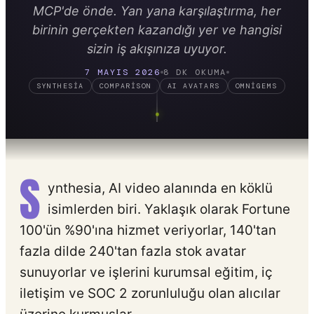
MCP'de önde. Yan yana karşılaştırma, her
birinin gerçekten kazandığı yer ve hangisi
sizin iş akışınıza uyuyor.
7 MAYIS 2026
8 DK OKUMA
SYNTHESIA
COMPARISON
AI AVATARS
OMNIGEMS
S
ynthesia, AI video alanında en köklü
isimlerden biri. Yaklaşık olarak Fortune
100'ün %90'ına hizmet veriyorlar, 140'tan
fazla dilde 240'tan fazla stok avatar
sunuyorlar ve işlerini kurumsal eğitim, iç
iletişim ve SOC 2 zorunluluğu olan alıcılar