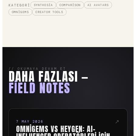
KATEGORI
SYNTHESIA
COMPARISON
AI AVATARS
OMNIGEMS
CREATOR TOOLS
// OKUMAYA DEVAM ET
DAHA FAZLASI —
FIELD NOTES
↗
7 MAY 2026
OMNIGEMS VS HEYGEN: AI-