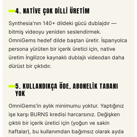
4. NATIVE ÇOK DILLI ÜRETIM
Synthesia'nın 140+ dildeki gücü dublajdır —
bitmiş videoyu yeniden seslendirmek.
OmniGems hedef dilde baştan üretir. İspanyolca
persona yürüten bir içerik üretici için, native
üretim İngilizce kaynaklı dublajlı videodan daha
dürüst bir çıktıdır.
5. KULLANDIKÇA ÖDE, ABONELIK TABANI
YOK
OmniGems'in aylık minimumu yoktur. Yaptığınız
işe karşı BURNS kredisi harcarsınız. Değişken
çıktılı bir içerik üretici için (yoğun ve sakin
haftalar), bu kullanımdan bağımsız olarak ayda