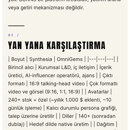
veya getiri mekanizması değildir.
YAN YANA KARŞILAŞTIRMA
| Boyut | Synthesia | OmniGems | |---|---|---| |
Birincil alıcı | Kurumsal L&D, iç iletişim | İçerik
üretici, AI-influencer operatörü, ajans | | Çıktı
formatı | 16:9 talking-head video | Çok formatlı
video ve görsel (9:16, 1:1, 16:9) | | Avatarlar |
240+ stok + özel (~yıllık 1.000 $ eklenti, ~10
günlük işleme) | Kalıcı durumlu persona grafiği,
talep üzerine üretilir | | Diller | 140+ (sonradan
dublaj) | Hedef dilde native üretim | | Dağıtım |