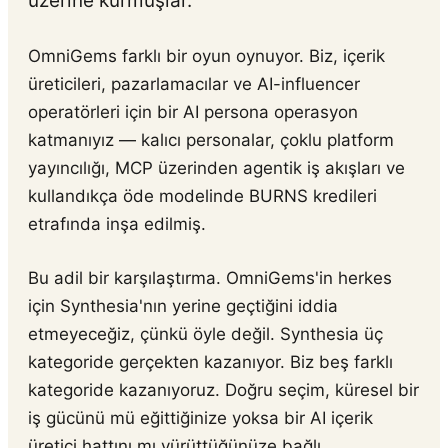
üzerine kurmuşlar.
OmniGems farklı bir oyun oynuyor. Biz, içerik
üreticileri, pazarlamacılar ve AI-influencer
operatörleri için bir AI persona operasyon
katmanıyız — kalıcı personalar, çoklu platform
yayıncılığı, MCP üzerinden agentik iş akışları ve
kullandıkça öde modelinde BURNS kredileri
etrafında inşa edilmiş.
Bu adil bir karşılaştırma. OmniGems'in herkes
için Synthesia'nın yerine geçtiğini iddia
etmeyeceğiz, çünkü öyle değil. Synthesia üç
kategoride gerçekten kazanıyor. Biz beş farklı
kategoride kazanıyoruz. Doğru seçim, küresel bir
iş gücünü mü eğittiğinize yoksa bir AI içerik
üretici hattını mı yürüttüğünüze bağlı.