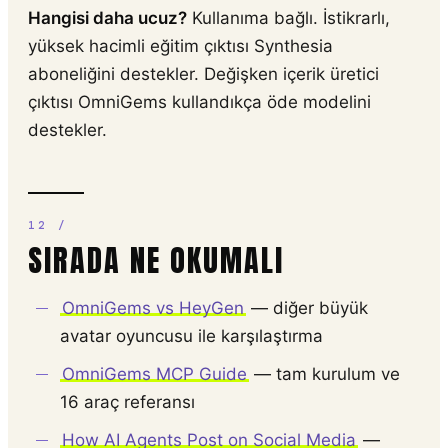
Hangisi daha ucuz?
Kullanıma bağlı. İstikrarlı,
yüksek hacimli eğitim çıktısı Synthesia
aboneliğini destekler. Değişken içerik üretici
çıktısı OmniGems kullandıkça öde modelini
destekler.
SIRADA NE OKUMALI
OmniGems vs HeyGen
— diğer büyük
avatar oyuncusu ile karşılaştırma
OmniGems MCP Guide
— tam kurulum ve
16 araç referansı
How AI Agents Post on Social Media
—