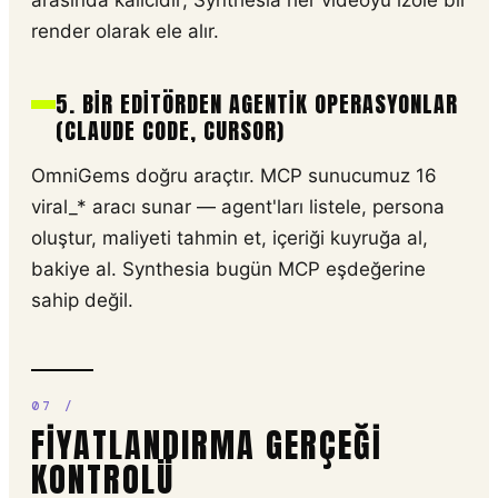
arasında kalıcıdır; Synthesia her videoyu izole bir
render olarak ele alır.
5. BIR EDITÖRDEN AGENTIK OPERASYONLAR
(CLAUDE CODE, CURSOR)
OmniGems doğru araçtır. MCP sunucumuz 16
viral_* aracı sunar — agent'ları listele, persona
oluştur, maliyeti tahmin et, içeriği kuyruğa al,
bakiye al. Synthesia bugün MCP eşdeğerine
sahip değil.
FIYATLANDIRMA GERÇEĞI
KONTROLÜ