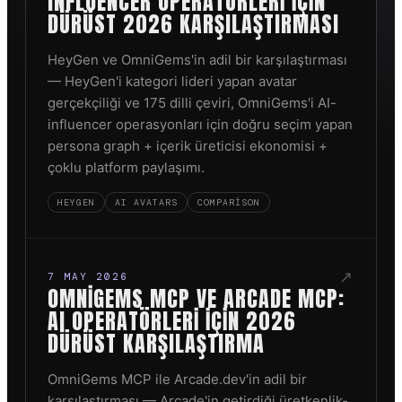
INFLUENCER OPERATÖRLERI IÇIN
DÜRÜST 2026 KARŞILAŞTIRMASI
HeyGen ve OmniGems'in adil bir karşılaştırması
— HeyGen'i kategori lideri yapan avatar
gerçekçiliği ve 175 dilli çeviri, OmniGems'i AI-
influencer operasyonları için doğru seçim yapan
persona graph + içerik üreticisi ekonomisi +
çoklu platform paylaşımı.
HEYGEN
AI AVATARS
COMPARISON
↗
7 MAY 2026
OMNIGEMS MCP VE ARCADE MCP:
AI OPERATÖRLERI IÇIN 2026
DÜRÜST KARŞILAŞTIRMA
OmniGems MCP ile Arcade.dev'in adil bir
karşılaştırması — Arcade'in getirdiği üretkenlik-