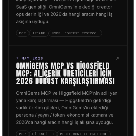
SaaS genişliği, OmniGems'in eklediği creator-
ops derinliği ve 2026'da hangi aracın hangi iş
akışına uyduğu.
MCP
ARCADE
MODEL CONTEXT PROTOCOL
↗
7 MAY 2026
OMNIGEMS MCP VS HIGGSFIELD
MCP: AI İÇERIK ÜRETICILERI IÇIN
2026 DÜRÜST KARŞILAŞTIRMASI
OmniGems MCP ve Higgsfield MCP'nin adil yan
yana karşılaştırması — Higgsfield'ın getirdiği
varlık üretim güçleri, OmniGems'in eklediği
persona / yayın / token-ekonomisi katmanı ve
2026'da hangi aracın hangi iş akışına uyduğu.
MCP
HIGGSFIELD
MODEL CONTEXT PROTOCOL