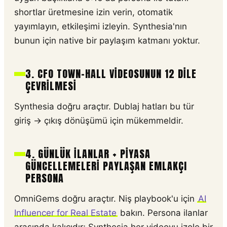
shortlar üretmesine izin verin, otomatik
yayımlayın, etkileşimi izleyin. Synthesia'nın
bunun için native bir paylaşım katmanı yoktur.
3. CFO TOWN-HALL VIDEOSUNUN 12 DILE
ÇEVRILMESI
Synthesia doğru araçtır. Dublaj hatları bu tür
giriş → çıkış dönüşümü için mükemmeldir.
4. GÜNLÜK ILANLAR + PIYASA
GÜNCELLEMELERI PAYLAŞAN EMLAKÇI
PERSONA
OmniGems doğru araçtır. Niş playbook'u için
AI
Influencer for Real Estate
bakın. Persona ilanlar