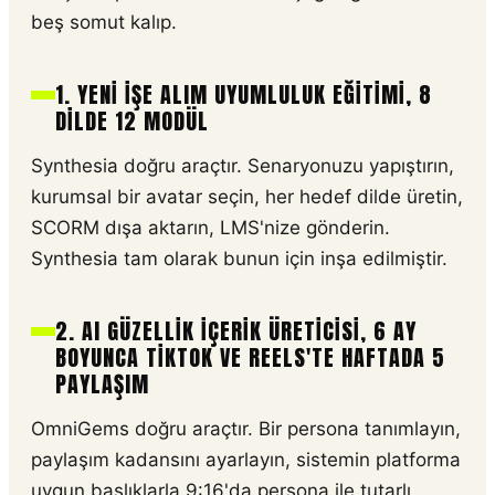
beş somut kalıp.
1. YENI IŞE ALIM UYUMLULUK EĞITIMI, 8
DILDE 12 MODÜL
Synthesia doğru araçtır. Senaryonuzu yapıştırın,
kurumsal bir avatar seçin, her hedef dilde üretin,
SCORM dışa aktarın, LMS'nize gönderin.
Synthesia tam olarak bunun için inşa edilmiştir.
2. AI GÜZELLIK IÇERIK ÜRETICISI, 6 AY
BOYUNCA TIKTOK VE REELS'TE HAFTADA 5
PAYLAŞIM
OmniGems doğru araçtır. Bir persona tanımlayın,
paylaşım kadansını ayarlayın, sistemin platforma
uygun başlıklarla 9:16'da persona ile tutarlı