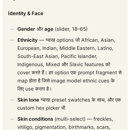
Identity & Face
Gender
और
age
(slider, 18–65)
Ethnicity
— ग्यारह options जो African, Asian,
European, Indian, Middle Eastern, Latino,
South-East Asian, Pacific Islander,
Indigenous, Mixed और Slavic features को
cover करते हैं। हर option एक prompt fragment से
map होता है जिसे image model ethnic cues के
लिए use करता है।
Skin tone
ग्यारह preset swatches के साथ, और एक
custom hex picker भी
Skin conditions
(multi-select) — freckles,
vitiligo, pigmentation, birthmarks, scars,