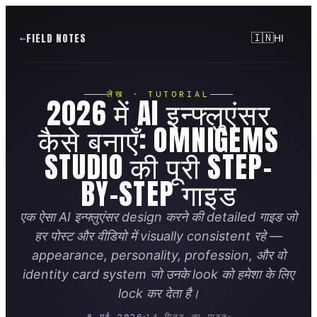
FIELD NOTES
🇮🇳
HI
लेख · TUTORIAL
2026 में AI इन्फ्लुएंसर
कैसे बनाएँ: OMNIGEMS
STUDIO की पूरी STEP-
BY-STEP गाइड
एक ऐसा AI इन्फ्लुएंसर design करने की detailed गाइड जो
हर पोस्ट और वीडियो में visually consistent रहे —
appearance, personality, profession, और वो
identity card system जो उनके look को हमेशा के लिए
YOUR
AI
CHAPTERS
HOW TO
·
4
lock कर देता है।
CREATE
FIRST
INFLUENCER
00:00
Intro