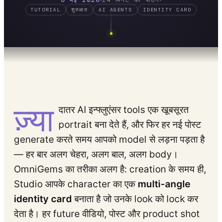
8 मई 2026
14 मिनट का पाठन
TUTORIAL
शुरुआत
AI AGENTS
IDENTITY CARD
MODULE 01
●
BEGINNER
00:30
Configure your persona
with
@artem_dobriy
03:40
Review your influencer
05:00
Publish & go live
ज़्या
LESSON 01 / 12
RUN
05:40
START LESSON
दातर AI इन्फ्लुएंसर tools एक खूबसूरत
portrait बना देते हैं, और फिर हर नई पोस्ट
generate करते समय आपको model से लड़ना पड़ता है
— हर बार अलग चेहरा, अलग बाल, अलग body।
OmniGems का तरीका अलग है: creation के समय ही,
Studio आपके character का एक
multi-angle
identity card
बनाता है जो उनके look को lock कर
देता है। हर future वीडियो, पोस्ट और product shot