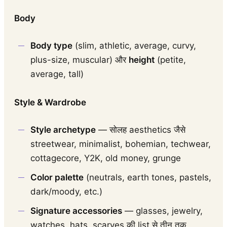
Body
Body type
(slim, athletic, average, curvy,
plus-size, muscular) और
height
(petite,
average, tall)
Style & Wardrobe
Style archetype
— सोलह aesthetics जैसे
streetwear, minimalist, bohemian, techwear,
cottagecore, Y2K, old money, grunge
Color palette
(neutrals, earth tones, pastels,
dark/moody, etc.)
Signature accessories
— glasses, jewelry,
watches, hats, scarves की list से तीन तक