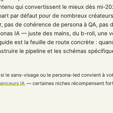
tenu qui convertissent le mieux dès mi-202
part par défaut pour de nombreux créateurs
r, pas de cohérence de persona à QA, pas 
onas IA — juste des mains, du b-roll, une vo
e guide est la feuille de route concrète : quan
truire le pipeline et les schémas spécifiqu
i le sans-visage ou le persona-led convient à votr
uenceurs IA
— certaines niches récompensent fort