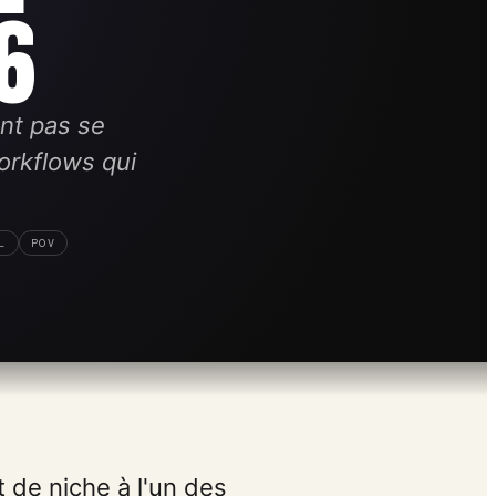
6
ent pas se
workflows qui
L
POV
de niche à l'un des