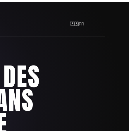
🇫🇷
FR
 DES
SANS
E