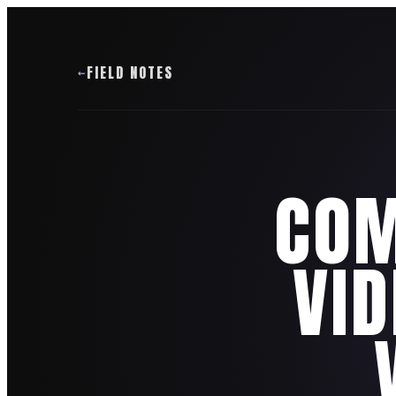
FIELD NOTES
COM
VID