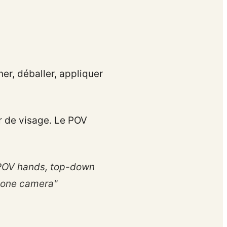
ner, déballer, appliquer
r de visage. Le POV
POV hands, top-down
Phone camera"