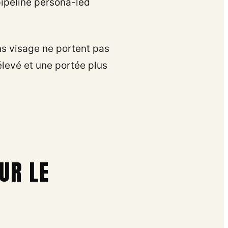
pipeline persona-led
ns visage ne portent pas
levé et une portée plus
UR LE