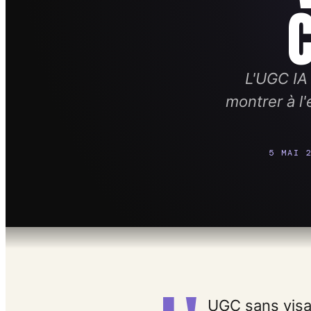
L'UGC IA 
montrer à l'
5 MAI 
UGC sans visa