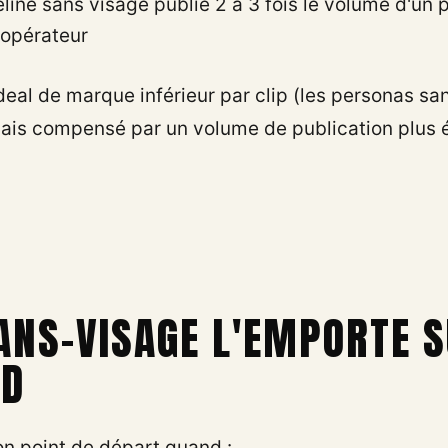
eline sans visage publie 2 à 3 fois le volume d'un 
 opérateur
deal de marque inférieur par clip (les personas sa
mais compensé par un volume de publication plus é
ANS-VISAGE L'EMPORTE S
ED
on point de départ quand :