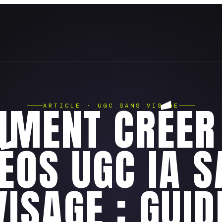
MENT CRÉER
ARTICLE · UGC SANS VISAGE
ÉOS UGC IA 
VISAGE : GUID