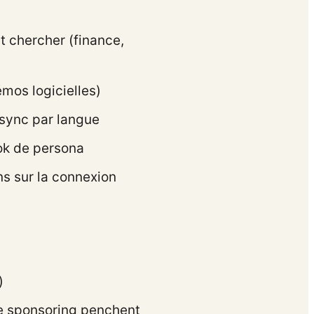
t chercher (finance,
mos logicielles)
-sync par langue
ok de persona
s sur la connexion
)
de sponsoring penchent