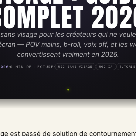
COMPLET 202
sans visage pour les créateurs qui ne veul
écran — POV mains, b-roll, voix off, et les 
convertissent vraiment en 2026.
2026
9 MIN DE LECTURE
UGC SANS VISAGE
UGC IA
TUTORIE
ge est passé de solution de contournement 