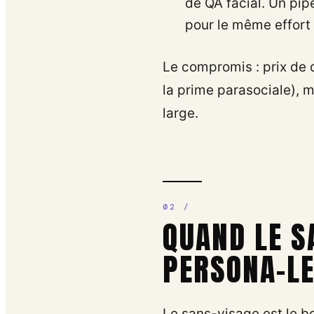
de QA facial. Un pip
pour le même effort
Le compromis : prix de 
la prime parasociale), 
large.
QUAND LE S
PERSONA-L
Le sans-visage est le b