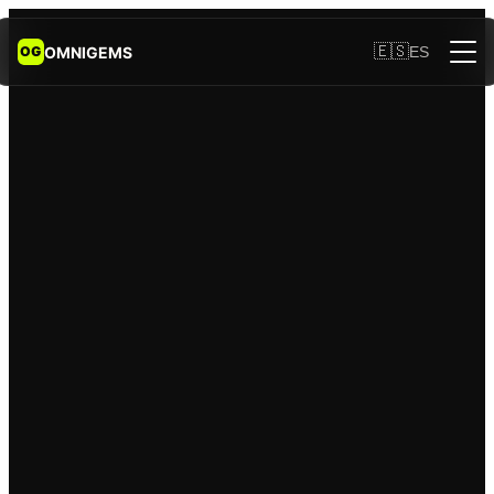
🇪🇸
OMNIGEMS
ES
OG