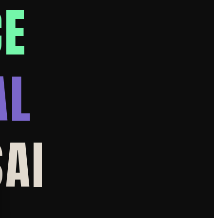
CE
AL
S
AI