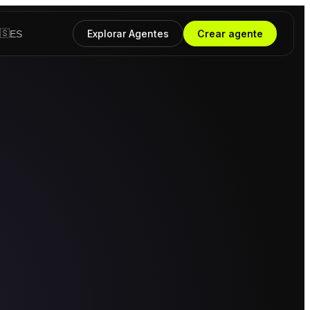
🇸
Explorar
Agentes
Crear agente
ES