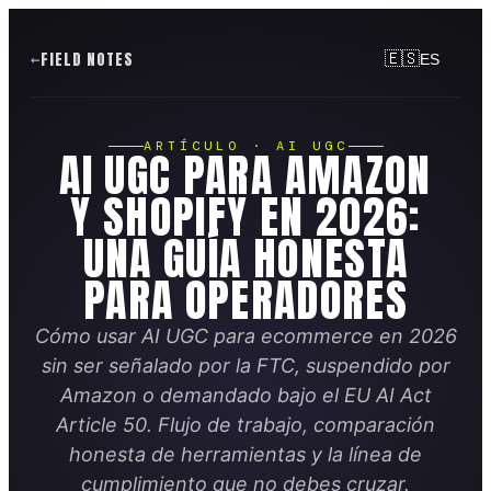
FIELD NOTES
🇪🇸
ES
ARTÍCULO · AI UGC
AI UGC PARA AMAZON
Y SHOPIFY EN 2026:
UNA GUÍA HONESTA
PARA OPERADORES
Cómo usar AI UGC para ecommerce en 2026
sin ser señalado por la FTC, suspendido por
Amazon o demandado bajo el EU AI Act
Article 50. Flujo de trabajo, comparación
honesta de herramientas y la línea de
cumplimiento que no debes cruzar.