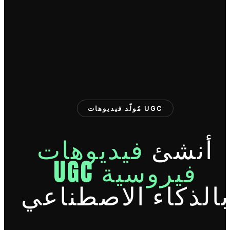
مُولّد فيديوهات UGC
أنشئ
فيديوهات
UGC فيروسية
بالذكاء الاصطناعي