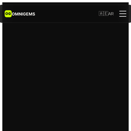
🇦🇪
OMNIGEMS
AR
OG