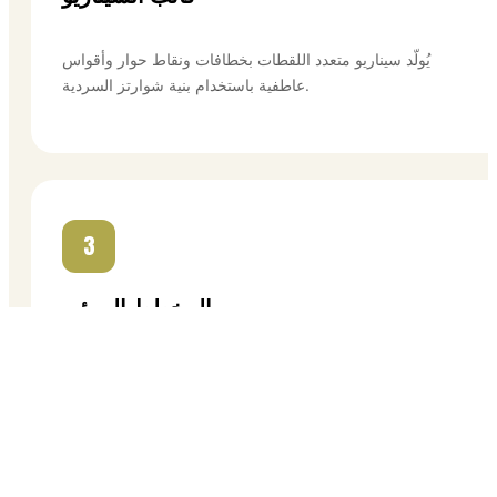
يُولّد سيناريو متعدد اللقطات بخطافات ونقاط حوار وأقواس
عاطفية باستخدام بنية شوارتز السردية.
3
المخطط المرئي
يُنشئ قصة مصورة مفصلة بأنواع اللقطات وزوايا الكاميرا والأزياء
والمواقع لكل مشهد.