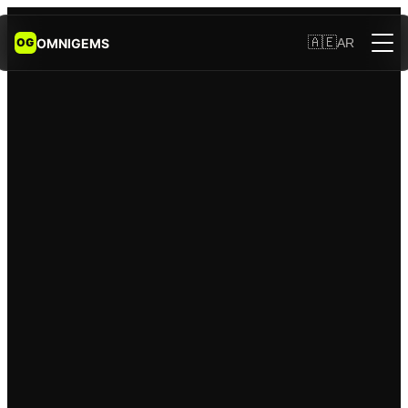
🇦🇪
OMNIGEMS
AR
OG