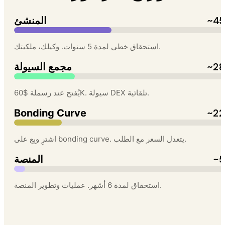
~45
المنشئ
استحقاق خطي لمدة 5 سنوات. وكيلك، ملكيتك.
~28
مجمع السيولة
يُفتح عند رسملة $60K. سيولة DEX تلقائية.
~22
Bonding Curve
اشترِ وبِع على bonding curve. يتعدل السعر مع الطلب.
~5
المنصة
استحقاق لمدة 6 أشهر. عمليات وتطوير المنصة.