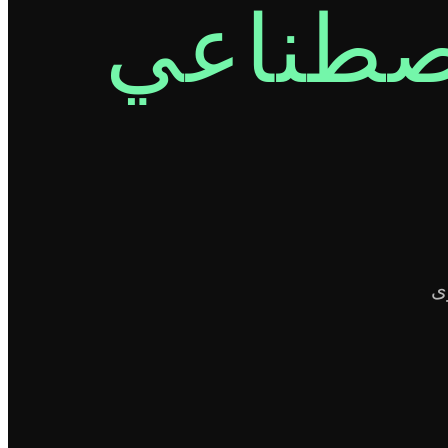
اصطناعي
ى