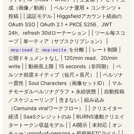
成（画像／動画） | ペルソナ運用 + コンテンツ +
投稿 | | 認証モデル | Higgsfieldアカウント経由の
OAuth SSO | OAuth 2.1 + PKCE S256、JWT
24h、refresh 30dローテーション | | ツール毎スコ
ープ | 単一ティア（サブスクリプション） |
と
を分離 | | レート制限 |
mcp:read
mcp:write
公開ドキュメントなし | 120/min read、20/min
write | | 動画長上限 | 15 seconds（非同期） | ペ
ルソナ頻度ネイティブ（短尺＋長尺） | | ペルソナ
一貫性 | Soul Characters（画像セットID） | マル
チモーダルペルソナグラフ + 永続状態 | | 自動投稿
／スケジューリング | 含まない | 組み込み
（Camunda viralワークフロー） | | クリエイター
経済 | SaaSクレジットのみ | BURNS連動クリエイ
タートークン収益モデル | | AI開示 | 未対応 | オン
チェーンproof-of-persona + 投稿毎FTCラベル | |