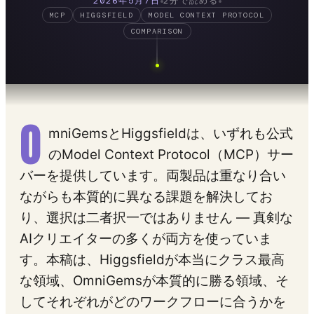
2026年5月7日
2分で読める
MCP
HIGGSFIELD
MODEL CONTEXT PROTOCOL
COMPARISON
O
mniGemsとHiggsfieldは、いずれも公式
のModel Context Protocol（MCP）サー
バーを提供しています。両製品は重なり合い
ながらも本質的に異なる課題を解決してお
り、選択は二者択一ではありません — 真剣な
AIクリエイターの多くが両方を使っていま
す。本稿は、Higgsfieldが本当にクラス最高
な領域、OmniGemsが本質的に勝る領域、そ
してそれぞれがどのワークフローに合うかを