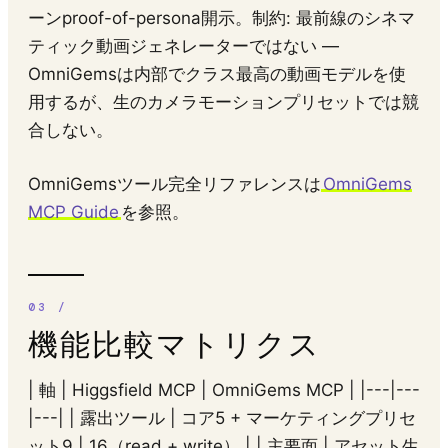
ーンproof-of-persona開示。制約: 最前線のシネマ
ティック動画ジェネレーターではない —
OmniGemsは内部でクラス最高の動画モデルを使
用するが、生のカメラモーションプリセットでは競
合しない。
OmniGemsツール完全リファレンスは
OmniGems
MCP Guide
を参照。
機能比較マトリクス
| 軸 | Higgsfield MCP | OmniGems MCP | |---|---
|---| | 露出ツール | コア5 + マーケティングプリセ
ット9 | 16（read + write） | | 主要面 | アセット生