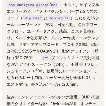
にホスト。AIインフル
app.omnigems.ai/api/mcp
エンサーの全ライフサイクルをカバーする2つのス
コープ（
と
）にわたる16ツ
mcp:read
mcp:write
ール: エージェント、投稿、日次活動、進行中ワー
クフロー、ユーザータスク、残高、コスト見積も
り、ペルソナ説明解析、ペルソナ作成、コンテンツ
起動、メディアアップロード、プロセス制御。認証
はPKCE S256付きOAuth 2.1、動的クライアント登
録（RFC 7591）、
ブロックリストで失効可能
jti
なJWTアクセストークン（24h）、不透明リフレッ
シュトークン（30d、使用時にローテーション）。
組み込みレート制限: ユーザーあたり全体120リク
エスト/min、書き込みツールは20/min。
強み: エンドツーエンドのペルソナ運用、BURNS連
動のクリエイター経済、15-localeのUI、オンチェ