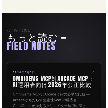
// 続けて読む
もっと読む —
FIELD NOTES
↗
2026年5月7日
OMNIGEMS MCP対ARCADE MCP：
AI運用者向け2026年公正比較
OmniGems MCPとArcade.devの公平な比較 —
Arcadeがもたらす生産性SaaSの幅広さ、
OmniGemsが加えるクリエイター運用の深さ、