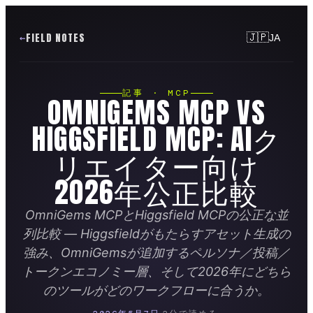
FIELD NOTES
🇯🇵
JA
記事 · MCP
OMNIGEMS MCP VS
HIGGSFIELD MCP: AIク
リエイター向け
2026年公正比較
OmniGems MCPとHiggsfield MCPの公正な並
列比較 — Higgsfieldがもたらすアセット生成の
強み、OmniGemsが追加するペルソナ／投稿／
トークンエコノミー層、そして2026年にどちら
のツールがどのワークフローに合うか。