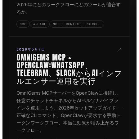
2026年にどのワークフローにどのツールが適合す
るか。
MCP
ARCADE
MODEL CONTEXT PROTOCOL
↗
2026年5月7日
OMNIGEMS MCP +
OPENCLAW:WHATSAPP、
TELEGRAM、SLACKからAIインフ
ルエンサー運用を実行
OmniGems MCPサーバーをOpenClawに接続し、
任意のチャットチャネルからAIペルソナパイプラ
インを運用しよう。2026年セットアップガイド —
正確なCLIコマンド、OpenClawが要求する手動ト
ークンワークフロー、本当に効果が積み上がるワ
ークフロー。