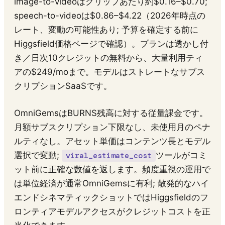
image-to-videoはクリップあたり約$0.16–$0.70;
speech-to-videoは$0.86–$4.22（2026年時点の
レート、変動の可能性あり; 予算を確定する前に
Higgsfield価格ページで確認）。プランは透かし付
き／日次10クレジットの無料から、大量利用ティ
アの$249/moまで。モデルはストレートなサブス
クリプションSaaSです。
OmniGemsはBURNS残高に対する従量課金です。
月額サブスクリプション下限なし、未使用月のペナ
ルティなし。アセット単価はコンテンツ長とモデル
選択で変動;
ツールがコミ
viral_estimate_cost
ット前に正確な数値を返します。頻度重視の運用で
は単位経済が通常OmniGemsに有利; 散発的なハイ
エンドシネマティックショットではHiggsfieldのフ
ロンティアモデルアクセスがクレジットコストを正