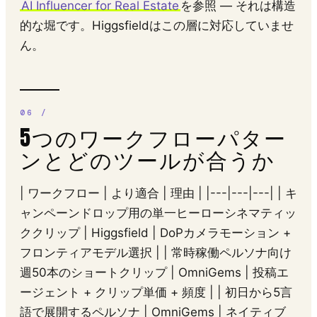
AI Influencer for Real Estate
を参照 — それは構造
的な堀です。Higgsfieldはこの層に対応していませ
ん。
5つのワークフローパター
ンとどのツールが合うか
| ワークフロー | より適合 | 理由 | |---|---|---| | キ
ャンペーンドロップ用の単一ヒーローシネマティッ
ククリップ | Higgsfield | DoPカメラモーション +
フロンティアモデル選択 | | 常時稼働ペルソナ向け
週50本のショートクリップ | OmniGems | 投稿エ
ージェント + クリップ単価 + 頻度 | | 初日から5言
語で展開するペルソナ | OmniGems | ネイティブ