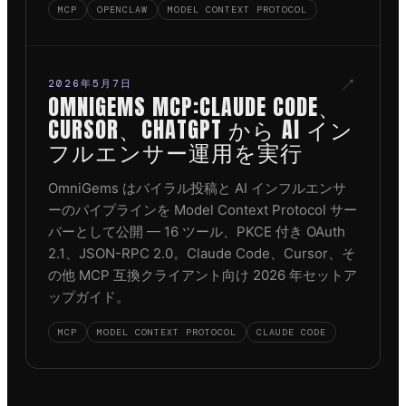
MCP
OPENCLAW
MODEL CONTEXT PROTOCOL
↗
2026年5月7日
OMNIGEMS MCP:CLAUDE CODE、
CURSOR、CHATGPT から AI イン
フルエンサー運用を実行
OmniGems はバイラル投稿と AI インフルエンサ
ーのパイプラインを Model Context Protocol サー
バーとして公開 — 16 ツール、PKCE 付き OAuth
2.1、JSON-RPC 2.0。Claude Code、Cursor、そ
の他 MCP 互換クライアント向け 2026 年セットア
ップガイド。
MCP
MODEL CONTEXT PROTOCOL
CLAUDE CODE