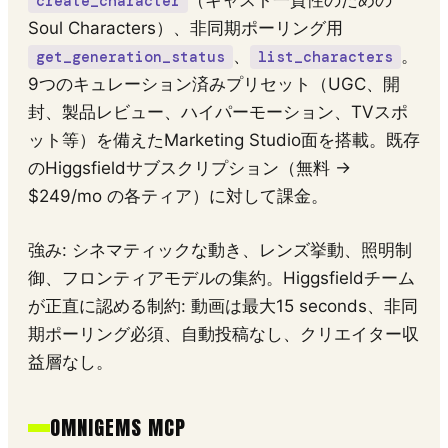
（キャスト一貫性のための
create_character
Soul Characters）、非同期ポーリング用
、
。
get_generation_status
list_characters
9つのキュレーション済みプリセット（UGC、開
封、製品レビュー、ハイパーモーション、TVスポ
ット等）を備えたMarketing Studio面を搭載。既存
のHiggsfieldサブスクリプション（無料 →
$249/mo の各ティア）に対して課金。
強み: シネマティックな動き、レンズ挙動、照明制
御、フロンティアモデルの集約。Higgsfieldチーム
が正直に認める制約: 動画は最大15 seconds、非同
期ポーリング必須、自動投稿なし、クリエイター収
益層なし。
OMNIGEMS MCP