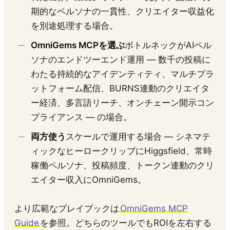
期的なペルソナの一貫性、クリエイター収益化
を別途処理する場合。
OmniGems MCPを選ぶ
ボトルネックがAIペル
ソナのエンドツーエンド運用 — 数千の投稿に
わたる持続的なアイデンティティ、マルチプラ
ットフォーム配信、BURNS連動のクリエイタ
ー経済、多言語リーチ、オンチェーン開示コン
プライアンス — の場合。
両方使う
スケールで運用する場合 — シネマテ
ィックなヒーロークリップにHiggsfield、常時
稼働ペルソナ、投稿頻度、トークン連動のクリ
エイター収入にOmniGems。
より広範なプレイブックは
OmniGems MCP
Guide
を参照。どちらのツールでもROIを左右する