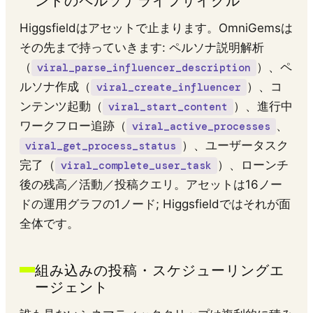
Higgsfieldはアセットで止まります。OmniGemsは
その先まで持っていきます: ペルソナ説明解析
（
）、ペ
viral_parse_influencer_description
ルソナ作成（
）、コ
viral_create_influencer
ンテンツ起動（
）、進行中
viral_start_content
ワークフロー追跡（
、
viral_active_processes
）、ユーザータスク
viral_get_process_status
完了（
）、ローンチ
viral_complete_user_task
後の残高／活動／投稿クエリ。アセットは16ノー
ドの運用グラフの1ノード; Higgsfieldではそれが面
全体です。
組み込みの投稿・スケジューリングエ
ージェント