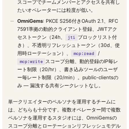
スコープでチームメンバーとアクセスを共有し
たいオペレーターには粒度が低い。
OmniGems
: PKCE S256付きOAuth 2.1、RFC
7591準拠の動的クライアント登録、JWTアク
セストークン（24h、
ブロックリスト付
jti
き）、不透明リフレッシュトークン（30d、使
用時ローテーション）、
/
mcp:read
スコープ分離、動的登録のIP毎レ
mcp:write
ート制限（20/hr）、書き込みツールのユーザ
ー毎レート制限（20/min）。public-clientsの
み — 漏洩する共有シークレットなし。
単一クリエイターのペルソナを運用するチームに
は、どちらも十分です。複数オペレーター間で複数
ペルソナを運用するスタジオには、OmniGemsの
スコープ分離とローテーションリフレッシュモデル