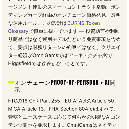
ージメント連動のスマートコントラクト挙動、ボン
ディングカーブ経由のオンチェーン価格発見、透明
な運用ルール。この設計は
BURNS Token
Glossary
で慎重に扱っています — 投資助言や利回
り商品ではなく運用モデルだという免責事項を含め
て。要点は財務リターンの約束ではなく、クリエイ
ター経済がOmniGemsでは
アーキテクチャ的
で
Higgsfieldでは
存在しない
ことです。
オンチェーンPROOF-OF-PERSONA + AI開
示
FTCの16 CFR Part 255、EU AI ActのArticle 50、
MiCA Article 13、FHA Section 804(c)はすべて、
管轄とユースケースに応じて何らかの明確なAIコン
テンツ開示を要求します。OmniGemsはネイティ