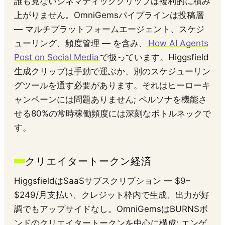
誰も見ないシネマティッククリップは複利的に積み
上がりません。OmniGemsパイプラインは投稿層
— マルチプラットフォームエージェント、スケジ
ューリング、頻度管理 — を含み、
How AI Agents
Post on Social Media
で扱っています。Higgsfield
生成クリップは手動で運ぶか、別のスケジューリン
グツールを通す必要があります。それはヒーローキ
ャンペーンには問題ありません; ペルソナを機能さ
せる80%の常時稼働頻度には深刻なボトルネックで
す。
クリエイタートークン経済
HiggsfieldはSaaSサブスクリプション — $9–
$249/月支払い、クレジット枠内で生成、出力が好
調でもアップサイドなし。OmniGemsはBURNSボ
ンドのクリエイタートークンを中心に構成: エンゲ