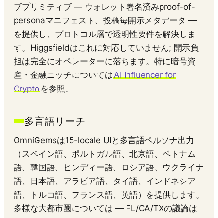
ブプリミティブ — ウォレット署名済みproof-of-
personaマニフェスト、投稿毎開示メタデータ —
を提供し、プロトコル層で透明性要件を解決しま
す。Higgsfieldはこれに対応していません; 開示負
担は完全にオペレーターに落ちます。特に暗号資
産・金融ニッチについては
AI Influencer for
Crypto
を参照。
多言語リーチ
OmniGemsは15-locale UIと多言語ペルソナ出力
（スペイン語、ポルトガル語、北京語、ベトナム
語、韓国語、ヒンディー語、ロシア語、ウクライナ
語、日本語、アラビア語、タイ語、インドネシア
語、トルコ語、フランス語、英語）を提供します。
多様な大都市圏については — FL/CA/TXの議論は