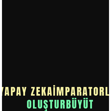
YAPAY ZEKA
İMPARATORL
OLUŞTUR
BÜYÜT