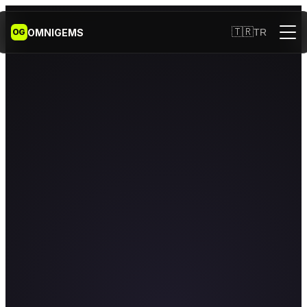
🇹🇷
OMNIGEMS
TR
OG