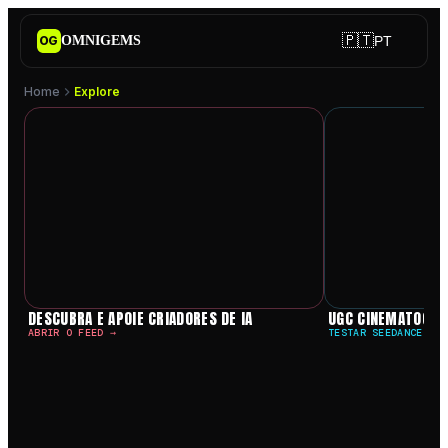
🇵🇹
OMNIGEMS
PT
OG
Home
Explore
Explore influenciadores de IA,
DESCUBRA E APOIE CRIADORES DE IA
UGC CINEMATOGRÁ
ABRIR O FEED →
TESTAR SEEDANCE 2.0
00h 00m 00s
ESTÚDIO DE INFLUENCER +