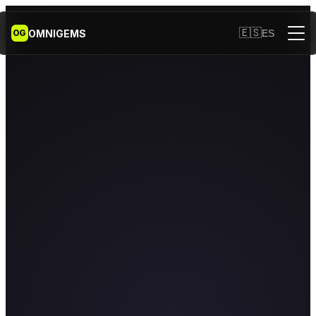
🇪🇸
OMNIGEMS
ES
OG